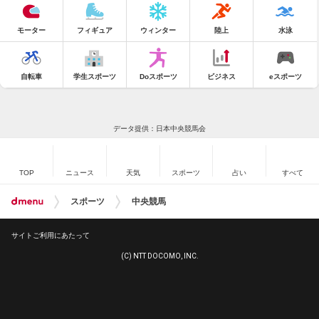
モーター
フィギュア
ウィンター
陸上
水泳
自転車
学生スポーツ
Doスポーツ
ビジネス
eスポーツ
データ提供：日本中央競馬会
TOP
ニュース
天気
スポーツ
占い
すべて
スポーツ
中央競馬
サイトご利用にあたって
(C) NTT DOCOMO, INC.