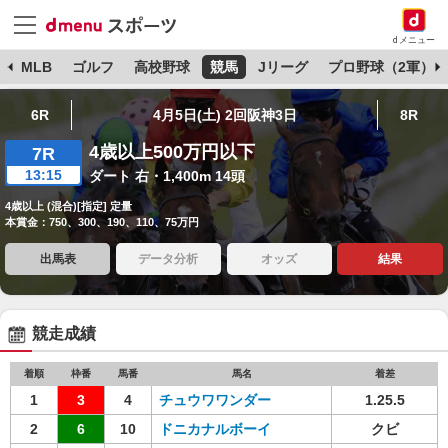
dメニュー
球
MLB
ゴルフ
高校野球
競馬
Jリーグ
プロ野球（2軍）
6R
4月5日(土) 2回阪神3日
8R
4歳以上500万円以下
7R
13:15
ダート 右・1,400m 14頭
4歳以上 (混合)[指定] 定量
本賞金：750、300、190、110、75万円
出馬表
データ分析
オッズ
結果
競走成績
着順
枠番
馬番
馬名
着差
1
3
4
チュウワワンダー
1.25.5
2
6
10
ドニカナルボーイ
クビ