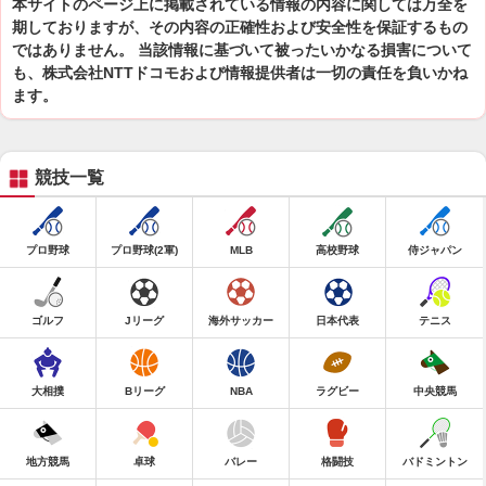
本サイトのページ上に掲載されている情報の内容に関しては万全を
期しておりますが、その内容の正確性および安全性を保証するもの
ではありません。 当該情報に基づいて被ったいかなる損害について
も、株式会社NTTドコモおよび情報提供者は一切の責任を負いかね
ます。
競技一覧
プロ野球
プロ野球(2軍)
MLB
高校野球
侍ジャパン
ゴルフ
Jリーグ
海外サッカー
日本代表
テニス
大相撲
Bリーグ
NBA
ラグビー
中央競馬
地方競馬
卓球
バレー
格闘技
バドミントン