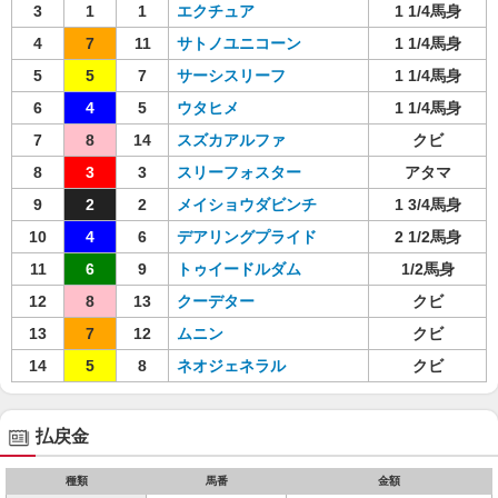
3
1
1
エクチュア
1 1/4馬身
4
7
11
サトノユニコーン
1 1/4馬身
5
5
7
サーシスリーフ
1 1/4馬身
6
4
5
ウタヒメ
1 1/4馬身
7
8
14
スズカアルファ
クビ
8
3
3
スリーフォスター
アタマ
9
2
2
メイショウダビンチ
1 3/4馬身
10
4
6
デアリングプライド
2 1/2馬身
11
6
9
トゥイードルダム
1/2馬身
12
8
13
クーデター
クビ
13
7
12
ムニン
クビ
14
5
8
ネオジェネラル
クビ
払戻金
種類
馬番
金額