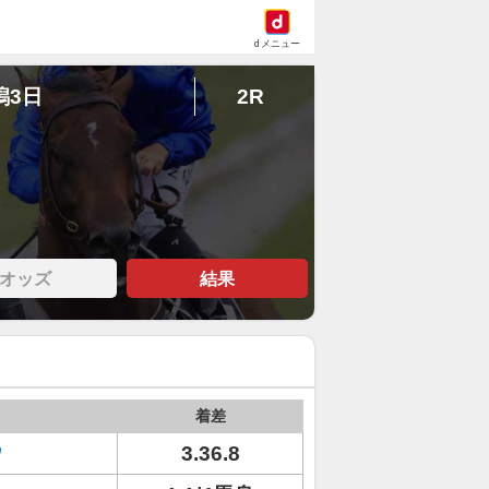
dメニュー
潟3日
2R
オッズ
結果
着差
ウ
3.36.8