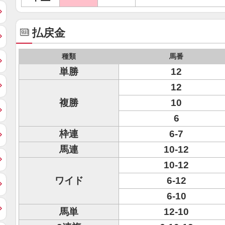
払戻金
種類
馬番
単勝
12
12
複勝
10
6
枠連
6-7
馬連
10-12
10-12
ワイド
6-12
6-10
馬単
12-10