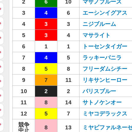
2
6
10
マサノブルース
3
4
6
エーシンイグアス
4
3
3
ニジブルーム
5
3
4
マサライト
6
1
1
トーセンタイガー
7
4
5
ラッキーバニラ
8
5
8
フリーダムシチー
9
7
11
リキサンヒーロー
10
2
2
パリスブルー
11
8
14
サトノケンオー
12
5
7
ミヤコデラックス
競争
8
13
ミヤビファルネー
中止