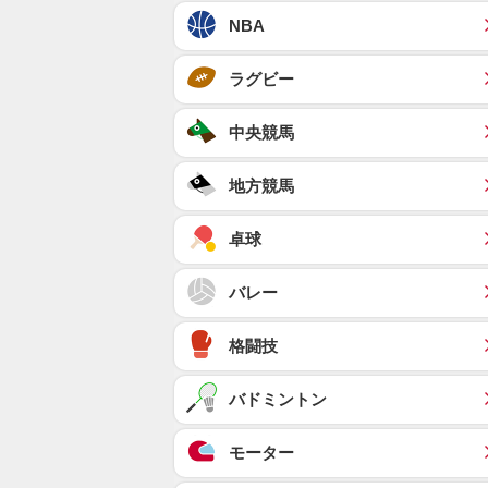
NBA
ラグビー
中央競馬
地方競馬
卓球
バレー
格闘技
バドミントン
モーター