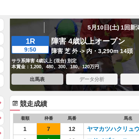
5月10日(土) 1回新
1R
障害 4歳以上オープン
9:50
障害 芝 外 -> 内・3,290m 14頭
サラ系障害 4歳以上 (混合) 別定
本賞金：1,200、480、300、180、120万円
出馬表
データ分析
競走成績
着順
枠番
馬番
馬名
1
7
12
ヤマカツハクリュ