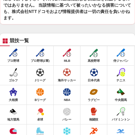
ではありません。 当該情報に基づいて被ったいかなる損害について
も、株式会社NTTドコモおよび情報提供者は一切の責任を負いかね
ます。
競技一覧
プロ野球
プロ野球(2軍)
MLB
高校野球
侍ジャパン
ゴルフ
Jリーグ
海外サッカー
日本代表
テニス
大相撲
Bリーグ
NBA
ラグビー
中央競馬
地方競馬
卓球
バレー
格闘技
バドミントン