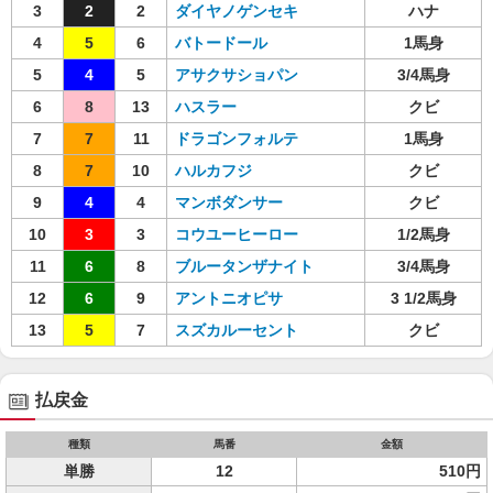
3
2
2
ダイヤノゲンセキ
ハナ
4
5
6
バトードール
1馬身
5
4
5
アサクサショパン
3/4馬身
6
8
13
ハスラー
クビ
7
7
11
ドラゴンフォルテ
1馬身
8
7
10
ハルカフジ
クビ
9
4
4
マンボダンサー
クビ
10
3
3
コウユーヒーロー
1/2馬身
11
6
8
ブルータンザナイト
3/4馬身
12
6
9
アントニオピサ
3 1/2馬身
13
5
7
スズカルーセント
クビ
払戻金
種類
馬番
金額
単勝
12
510円