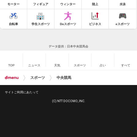
モーター
フィギュア
ウィンター
陸上
水泳
自転車
学生スポーツ
Doスポーツ
ビジネス
eスポーツ
データ提供：日本中央競馬会
TOP
ニュース
天気
スポーツ
占い
すべて
スポーツ
中央競馬
サイトご利用にあたって
(C) NTT DOCOMO, INC.