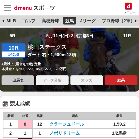
dメニュー
球
MLB
ゴルフ
高校野球
競馬
Jリーグ
プロ野球（2軍）
9R
5月11日(日) 3回京都6日
11R
桃山ステークス
10R
14:50
ダート 右・1,900m 13頭
4歳以上 (混合)[指定] 定量
本賞金：1,790、720、450、270、179万円
出馬表
データ分析
オッズ
結果
競走成績
着順
枠番
馬番
馬名
着差
1
8
12
クラージュドール
1.59.2
2
1
1
ノボリドリーム
1/2馬身