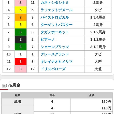
3
8
11
カネトシタシナミ
2馬身
4
5
5
ラフェットデメール
クビ
5
7
9
パイストロピカル
1 3/4馬身
6
5
6
ターゲットバスター
4馬身
7
6
8
タガノホーネット
2 1/2馬身
8
2
2
ピアーノ
1 1/2馬身
9
6
7
シェーンブリッツ
3 1/2馬身
10
1
1
グレースグランド
クビ
11
3
3
キレイナオヒメサマ
大差
12
8
12
ドリスバローズ
大差
払戻金
種類
馬番
金額
単勝
4
160円
4
110円