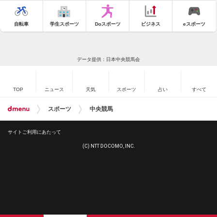
自転車
学生スポーツ
Doスポーツ
ビジネス
eスポーツ
データ提供：日本中央競馬会
TOP
ニュース
天気
スポーツ
占い
すべて
スポーツ
中央競馬
サイトご利用にあたって
(C) NTT DOCOMO, INC.