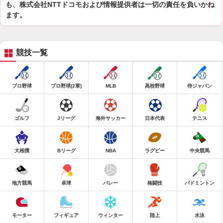
も、株式会社NTTドコモおよび情報提供者は一切の責任を負いかね
ます。
競技一覧
プロ野球
プロ野球(2軍)
MLB
高校野球
侍ジャパン
ゴルフ
Jリーグ
海外サッカー
日本代表
テニス
大相撲
Bリーグ
NBA
ラグビー
中央競馬
地方競馬
卓球
バレー
格闘技
バドミントン
モーター
フィギュア
ウィンター
陸上
水泳