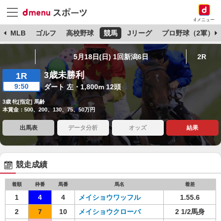
dメニュー
球
MLB
ゴルフ
高校野球
競馬
Jリーグ
プロ野球（2軍）
5月18日(日) 1回新潟6日
2R
3歳未勝利
1R
9:50
ダート 左・1,800m 12頭
3歳 牝[指定] 馬齢
本賞金：500、200、130、75、50万円
出馬表
データ分析
オッズ
結果
競走成績
着順
枠番
馬番
馬名
着差
1
4
4
メイショウワッフル
1.55.6
2
7
10
メイショウクローバ
2 1/2馬身