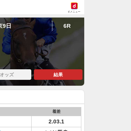
dメニュー
京9日
6R
オッズ
結果
着差
2.03.1