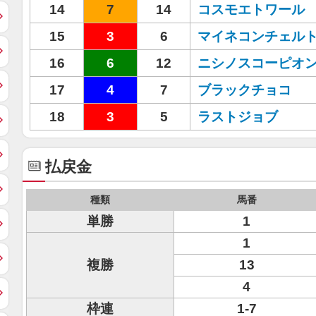
14
7
14
コスモエトワール
15
3
6
マイネコンチェル
16
6
12
ニシノスコーピオ
17
4
7
ブラックチョコ
18
3
5
ラストジョブ
払戻金
種類
馬番
単勝
1
1
複勝
13
4
枠連
1-7