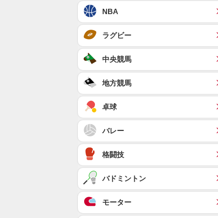
NBA
ラグビー
中央競馬
地方競馬
卓球
バレー
格闘技
バドミントン
モーター