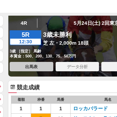
4R
5月24日(土) 2回東
5R
3歳未勝利
12:30
芝 左・2,000m 18頭
3歳 ［指定］ 馬齢
本賞金：500、200、130、75、50万円
出馬表
データ分析
競走成績
着順
枠番
馬番
馬名
1
1
1
ロッカバラード