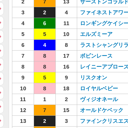
2
7
13
サーストンコラル
3
2
4
ファイネストアワ
4
6
11
ロンギングケイシ
5
5
10
エルズミーア
6
4
8
ラストシャングリ
7
8
17
ボビンレース
8
8
16
レイニーアプロー
9
5
9
リスクオン
10
8
18
ロイヤルベビー
11
1
2
ヴィジオネール
12
7
15
オールドケベック
13
2
3
ファインクリスエ