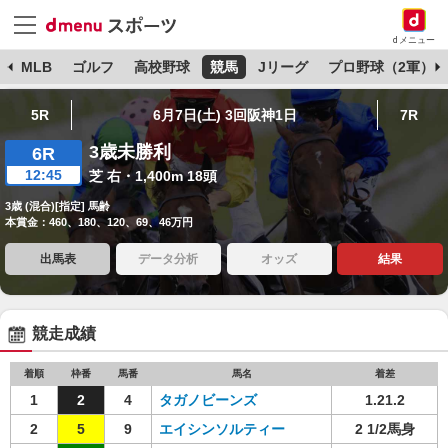
dメニュー
球
MLB
ゴルフ
高校野球
競馬
Jリーグ
プロ野球（2軍）
5R
6月7日(土) 3回阪神1日
7R
3歳未勝利
6R
12:45
芝 右・1,400m 18頭
3歳 (混合)[指定] 馬齢
本賞金：460、180、120、69、46万円
出馬表
データ分析
オッズ
結果
競走成績
着順
枠番
馬番
馬名
着差
1
2
4
タガノビーンズ
1.21.2
2
5
9
エイシンソルティー
2 1/2馬身