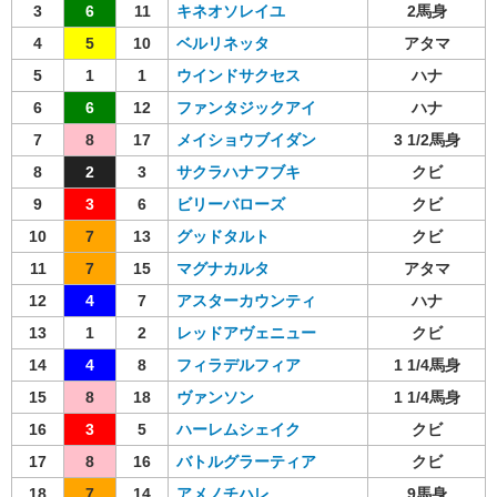
3
6
11
キネオソレイユ
2馬身
4
5
10
ベルリネッタ
アタマ
5
1
1
ウインドサクセス
ハナ
6
6
12
ファンタジックアイ
ハナ
7
8
17
メイショウブイダン
3 1/2馬身
8
2
3
サクラハナフブキ
クビ
9
3
6
ビリーバローズ
クビ
10
7
13
グッドタルト
クビ
11
7
15
マグナカルタ
アタマ
12
4
7
アスターカウンティ
ハナ
13
1
2
レッドアヴェニュー
クビ
14
4
8
フィラデルフィア
1 1/4馬身
15
8
18
ヴァンソン
1 1/4馬身
16
3
5
ハーレムシェイク
クビ
17
8
16
バトルグラーティア
クビ
18
7
14
アメノチハレ
9馬身