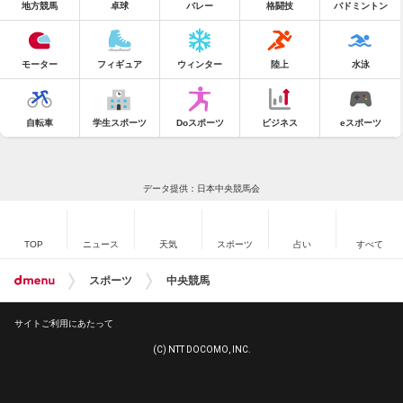
地方競馬
卓球
バレー
格闘技
バドミントン
モーター
フィギュア
ウィンター
陸上
水泳
自転車
学生スポーツ
Doスポーツ
ビジネス
eスポーツ
データ提供：日本中央競馬会
TOP
ニュース
天気
スポーツ
占い
すべて
スポーツ
中央競馬
サイトご利用にあたって
(C) NTT DOCOMO, INC.