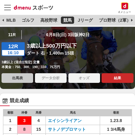
dメニュー
球
MLB
ゴルフ
高校野球
競馬
Jリーグ
プロ野球（2軍）
11R
6月8日(日) 3回阪神2日
3歳以上500万円以下
12R
16:10
ダート 右・1,400m 15頭
3歳以上 (混合)[指定] 定量
本賞金：750、300、190、110、75万円
出馬表
データ分析
オッズ
結果
競走成績
着順
枠番
馬番
馬名
着差
1
3
4
エイシンライアン
1.23.8
2
8
15
サトノデプロマット
1 3/4馬身