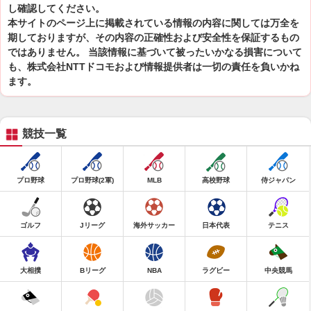
し確認してください。
本サイトのページ上に掲載されている情報の内容に関しては万全を
期しておりますが、その内容の正確性および安全性を保証するもの
ではありません。 当該情報に基づいて被ったいかなる損害について
も、株式会社NTTドコモおよび情報提供者は一切の責任を負いかね
ます。
競技一覧
プロ野球
プロ野球(2軍)
MLB
高校野球
侍ジャパン
ゴルフ
Jリーグ
海外サッカー
日本代表
テニス
大相撲
Bリーグ
NBA
ラグビー
中央競馬