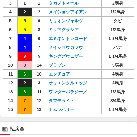
3
1
1
タガノトネール
2馬身
4
2
2
メイショウアイアン
1/2馬身
5
5
9
ミリオンヴォルツ
クビ
6
5
8
ミリアグラシア
1/2馬身
7
4
6
エミネントレコード
1 3/4馬身
8
4
7
メイショウカフウ
ハナ
9
3
5
キングズウェザー
1 1/4馬身
10
8
14
ブラゾン
3馬身
11
6
10
エクチュア
4馬身
12
2
3
オリエンタルエッグ
4馬身
13
6
11
ワンダーパラジーノ
1/2馬身
14
7
12
タマモライト
3/4馬身
15
7
13
ナムラハリー
1 3/4馬身
払戻金