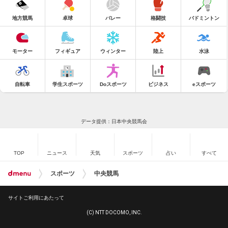
地方競馬
卓球
バレー
格闘技
バドミントン
モーター
フィギュア
ウィンター
陸上
水泳
自転車
学生スポーツ
Doスポーツ
ビジネス
eスポーツ
データ提供：日本中央競馬会
TOP
ニュース
天気
スポーツ
占い
すべて
スポーツ
中央競馬
サイトご利用にあたって
(C) NTT DOCOMO, INC.