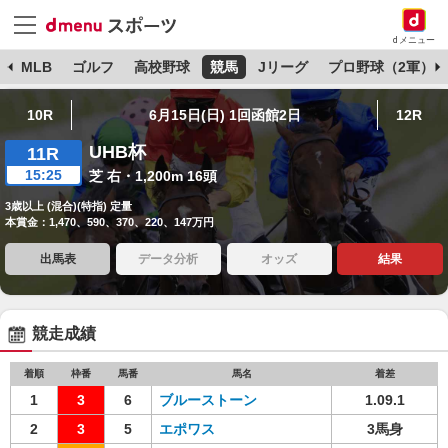
dメニュー
球
MLB
ゴルフ
高校野球
競馬
Jリーグ
プロ野球（2軍）
10R
6月15日(日) 1回函館2日
12R
UHB杯
11R
15:25
芝 右・1,200m 16頭
3歳以上 (混合)(特指) 定量
本賞金：1,470、590、370、220、147万円
出馬表
データ分析
オッズ
結果
競走成績
着順
枠番
馬番
馬名
着差
1
3
6
ブルーストーン
1.09.1
2
3
5
エポワス
3馬身