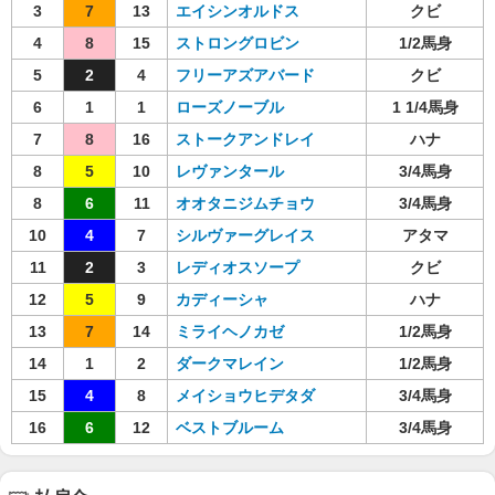
3
7
13
エイシンオルドス
クビ
4
8
15
ストロングロビン
1/2馬身
5
2
4
フリーアズアバード
クビ
6
1
1
ローズノーブル
1 1/4馬身
7
8
16
ストークアンドレイ
ハナ
8
5
10
レヴァンタール
3/4馬身
8
6
11
オオタニジムチョウ
3/4馬身
10
4
7
シルヴァーグレイス
アタマ
11
2
3
レディオスソープ
クビ
12
5
9
カディーシャ
ハナ
13
7
14
ミライヘノカゼ
1/2馬身
14
1
2
ダークマレイン
1/2馬身
15
4
8
メイショウヒデタダ
3/4馬身
16
6
12
ベストブルーム
3/4馬身