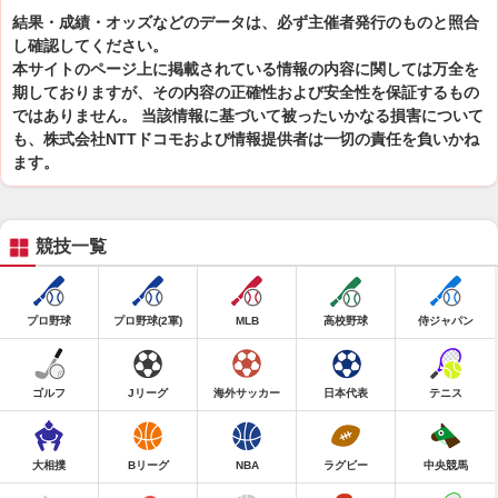
結果・成績・オッズなどのデータは、必ず主催者発行のものと照合
し確認してください。
本サイトのページ上に掲載されている情報の内容に関しては万全を
期しておりますが、その内容の正確性および安全性を保証するもの
ではありません。 当該情報に基づいて被ったいかなる損害について
も、株式会社NTTドコモおよび情報提供者は一切の責任を負いかね
ます。
競技一覧
プロ野球
プロ野球(2軍)
MLB
高校野球
侍ジャパン
ゴルフ
Jリーグ
海外サッカー
日本代表
テニス
大相撲
Bリーグ
NBA
ラグビー
中央競馬