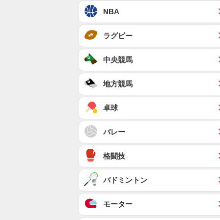
NBA
ラグビー
中央競馬
地方競馬
卓球
バレー
格闘技
バドミントン
モーター