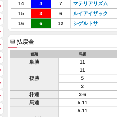
14
4
7
マテリアリズム
15
3
6
ルイアイザック
16
6
12
シゲルトサ
払戻金
種類
馬番
単勝
11
11
複勝
5
2
枠連
3-6
馬連
5-11
5-11