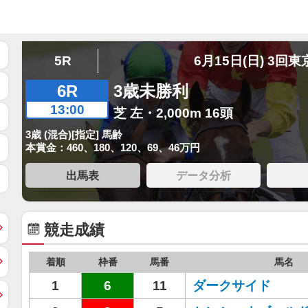
5R
6月15日(日) 3回東
6R
3歳未勝利
13:00
芝 左・2,000m 16頭
3歳 (混合)[指定] 馬齢
本賞金：460、180、120、69、46万円
出馬表
データ分析
競走成績
着順
枠番
馬番
馬名
1
6
11
ダークサイド