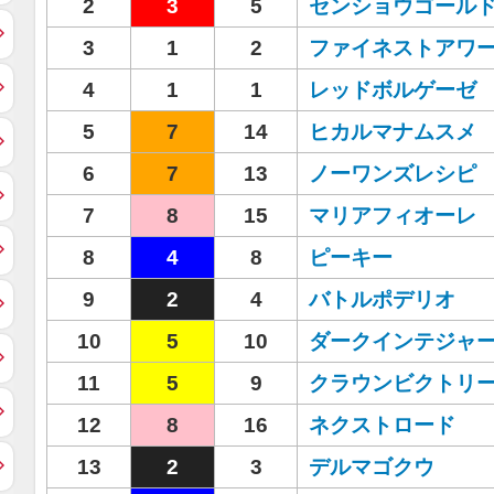
2
3
5
センショウゴール
3
1
2
ファイネストアワ
4
1
1
レッドボルゲーゼ
5
7
14
ヒカルマナムスメ
6
7
13
ノーワンズレシピ
7
8
15
マリアフィオーレ
8
4
8
ピーキー
9
2
4
バトルポデリオ
10
5
10
ダークインテジャ
11
5
9
クラウンビクトリ
12
8
16
ネクストロード
13
2
3
デルマゴクウ