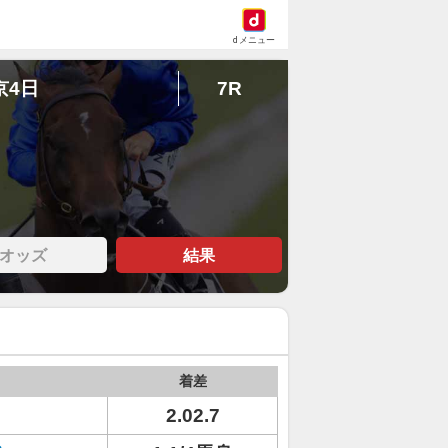
dメニュー
京4日
7R
オッズ
結果
着差
2.02.7