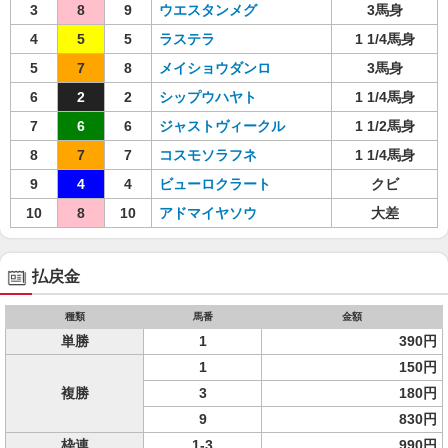
3
8
9
ウエスタンメグ
3馬身
4
5
5
ラステラ
1 1/4馬身
5
7
8
メイショウダンロ
3馬身
6
2
2
シップウハヤト
1 1/4馬身
7
6
6
ジャストヴィークル
1 1/2馬身
8
7
7
コスモソラフネ
1 1/4馬身
9
4
4
ビューロクラート
クビ
10
8
10
アドマイヤソウ
大差
払戻金
種類
馬番
金額
単勝
1
390円
1
150円
複勝
3
180円
9
830円
枠連
1-3
990円