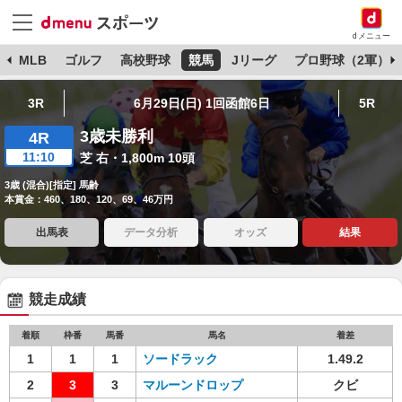
dメニュー
球
MLB
ゴルフ
高校野球
競馬
Jリーグ
プロ野球（2軍）
3R
6月29日(日) 1回函館6日
5R
3歳未勝利
4R
11:10
芝 右・1,800m 10頭
3歳 (混合)[指定] 馬齢
本賞金：460、180、120、69、46万円
出馬表
データ分析
オッズ
結果
競走成績
着順
枠番
馬番
馬名
着差
1
1
1
ソードラック
1.49.2
2
3
3
マルーンドロップ
クビ