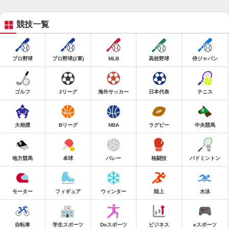
競技一覧
プロ野球
プロ野球(2軍)
MLB
高校野球
侍ジャパン
ゴルフ
Jリーグ
海外サッカー
日本代表
テニス
大相撲
Bリーグ
NBA
ラグビー
中央競馬
地方競馬
卓球
バレー
格闘技
バドミントン
モーター
フィギュア
ウィンター
陸上
水泳
自転車
学生スポーツ
Doスポーツ
ビジネス
eスポーツ