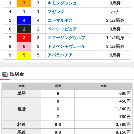
3
7
7
キモンダッシュ
3馬身
4
1
1
マゼンタ
ハナ
5
4
4
ニーマルボス
2 1/2馬身
6
2
2
ペイシャピュア
3馬身
7
3
3
エマージングウルフ
1 1/2馬身
8
8
9
トミケンモヴェール
3 1/2馬身
9
5
5
アパラパチア
5馬身
払戻金
種類
馬番
金額
単勝
8
680円
8
450円
複勝
6
1,340円
7
780円
枠連
6-8
3,790円
馬連
6-8
8,150円