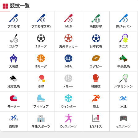
競技一覧
プロ野球
プロ野球(2軍)
MLB
高校野球
侍ジャパン
ゴルフ
Jリーグ
海外サッカー
日本代表
テニス
大相撲
Bリーグ
NBA
ラグビー
中央競馬
地方競馬
卓球
バレー
格闘技
バドミントン
モーター
フィギュア
ウィンター
陸上
水泳
自転車
学生スポーツ
Doスポーツ
ビジネス
eスポーツ