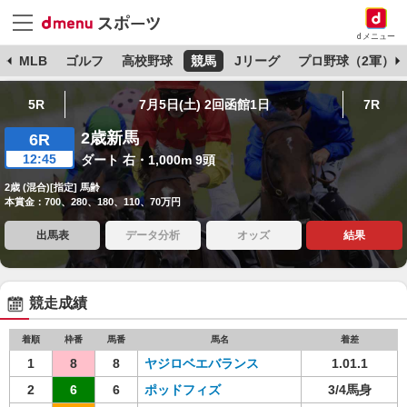
dメニュー
球
MLB
ゴルフ
高校野球
競馬
Jリーグ
プロ野球（2軍）
5R
7月5日(土) 2回函館1日
7R
2歳新馬
6R
12:45
ダート 右・1,000m 9頭
2歳 (混合)[指定] 馬齢
本賞金：700、280、180、110、70万円
出馬表
データ分析
オッズ
結果
競走成績
着順
枠番
馬番
馬名
着差
1
8
8
ヤジロベエバランス
1.01.1
2
6
6
ポッドフィズ
3/4馬身