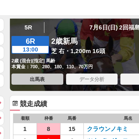
5R
7月6日(日) 2回福
6R
2歳新馬
13:00
芝 右・1,200m 16頭
2歳 (混合)[指定] 馬齢
本賞金：700、280、180、110、70万円
出馬表
データ分析
競走成績
着順
枠番
馬番
馬名
1
8
15
クラウンノキミ