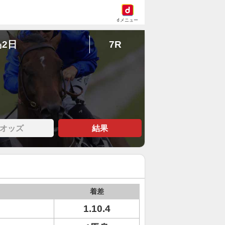
dメニュー
島2日
7R
オッズ
結果
着差
1.10.4