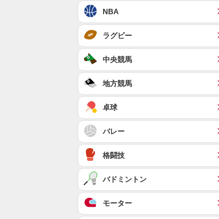
NBA
ラグビー
中央競馬
地方競馬
卓球
バレー
格闘技
バドミントン
モーター