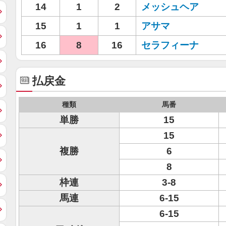
14
1
2
メッシュヘア
15
1
1
アサマ
16
8
16
セラフィーナ
払戻金
種類
馬番
単勝
15
15
複勝
6
8
枠連
3-8
馬連
6-15
6-15