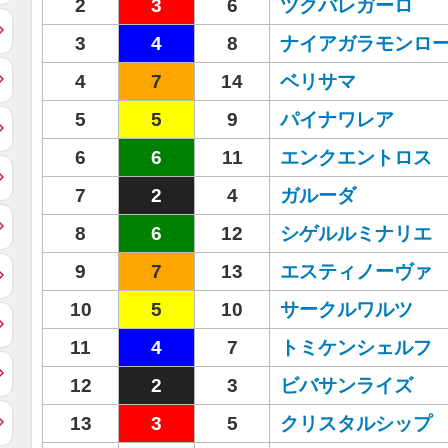
2
3
6
ツクバレガーロ
3
4
8
ナイアガラモンロ
4
7
14
ベリサマ
5
5
9
パイナワレア
6
6
11
エンクエントロス
7
2
4
ガルーダ
8
6
12
シゲルルミナリエ
9
7
13
エスティノーヴァ
10
5
10
サークルワルツ
11
4
7
トミケンシェルフ
12
2
3
ビバサンライズ
13
3
5
クリスタルシップ