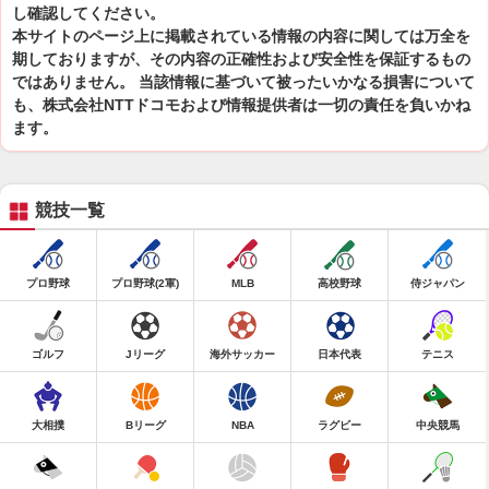
し確認してください。
本サイトのページ上に掲載されている情報の内容に関しては万全を
期しておりますが、その内容の正確性および安全性を保証するもの
ではありません。 当該情報に基づいて被ったいかなる損害について
も、株式会社NTTドコモおよび情報提供者は一切の責任を負いかね
ます。
競技一覧
プロ野球
プロ野球(2軍)
MLB
高校野球
侍ジャパン
ゴルフ
Jリーグ
海外サッカー
日本代表
テニス
大相撲
Bリーグ
NBA
ラグビー
中央競馬