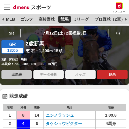
dメニュー
球
MLB
ゴルフ
高校野球
競馬
Jリーグ
プロ野球（2軍）
5R
7月12日(土) 2回福島3日
7R
2歳新馬
6R
13:05
芝 右・1,200m 15頭
2歳 ［指定］ 馬齢
本賞金：700、280、180、110、70万円
出馬表
データ分析
オッズ
結果
競走成績
着順
枠番
馬番
馬名
着差
1
8
14
ニシノラッシュ
1.09.8
2
4
6
タケショウビクター
4馬身