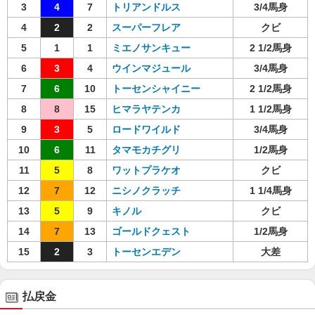
3
4
7
トリアンドルス
3/4馬身
4
2
2
スーパーフレア
クビ
5
1
1
ミエノサンキュー
2 1/2馬身
6
3
4
ウインマジュール
3/4馬身
7
6
10
トーセンシャイニー
2 1/2馬身
8
8
15
ヒマラヤテンカ
1 1/2馬身
9
3
5
ロードワイルド
3/4馬身
10
6
11
タマモカチグリ
1/2馬身
11
5
8
ワットプラケオ
クビ
12
7
12
ニシノクラッチ
1 1/4馬身
13
5
9
キノル
クビ
14
7
13
ゴールドクェスト
1/2馬身
15
2
3
トーセンエデン
大差
払戻金