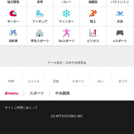
地方競馬
卓球
バレー
格闘技
バドミントン
モーター
フィギュア
ウィンター
陸上
水泳
自転車
学生スポーツ
Doスポーツ
ビジネス
eスポーツ
データ提供：日本中央競馬会
TOP
ニュース
天気
スポーツ
占い
すべて
スポーツ
中央競馬
サイトご利用にあたって
(C) NTT DOCOMO, INC.