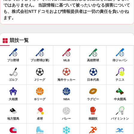
ではありません。 当該情報に基づいて被ったいかなる損害について
も、株式会社NTTドコモおよび情報提供者は一切の責任を負いかね
ます。
競技一覧
プロ野球
プロ野球(2軍)
MLB
高校野球
侍ジャパン
ゴルフ
Jリーグ
海外サッカー
日本代表
テニス
大相撲
Bリーグ
NBA
ラグビー
中央競馬
地方競馬
卓球
バレー
格闘技
バドミントン