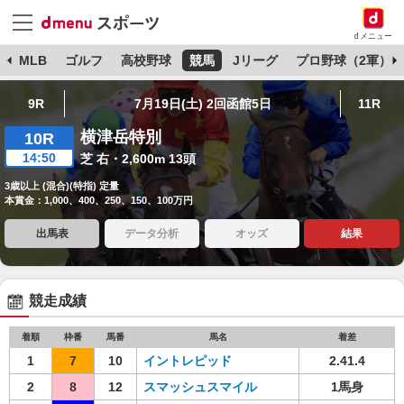
dメニュー
球
MLB
ゴルフ
高校野球
競馬
Jリーグ
プロ野球（2軍）
9R
7月19日(土) 2回函館5日
11R
横津岳特別
10R
14:50
芝 右・2,600m 13頭
3歳以上 (混合)(特指) 定量
本賞金：1,000、400、250、150、100万円
出馬表
データ分析
オッズ
結果
競走成績
着順
枠番
馬番
馬名
着差
1
7
10
イントレピッド
2.41.4
2
8
12
スマッシュスマイル
1馬身