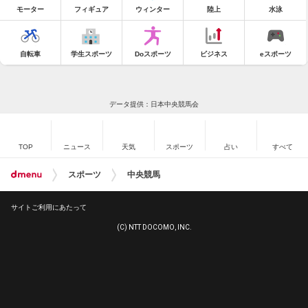
モーター
フィギュア
ウィンター
陸上
水泳
自転車
学生スポーツ
Doスポーツ
ビジネス
eスポーツ
データ提供：日本中央競馬会
TOP
ニュース
天気
スポーツ
占い
すべて
スポーツ
中央競馬
サイトご利用にあたって
(C) NTT DOCOMO, INC.