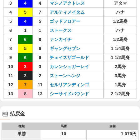
3
4
4
マンノアクトレス
アタマ
4
5
7
アルティメイタム
ハナ
5
4
5
ゴッドフロアー
1/2馬身
6
1
1
ストークス
ハナ
7
6
8
テンカイチ
1/2馬身
8
5
6
ギャングセブン
1 1/4馬身
9
6
9
チェイスザゴールド
1 1/2馬身
10
3
3
カレンシュガーレイ
2馬身
11
2
2
ストーンヘンジ
3馬身
12
7
11
セルリアンディンゴ
1馬身
13
8
13
シーサイドバウンド
2 1/2馬身
払戻金
種類
馬番
金額
単勝
10
1,070円