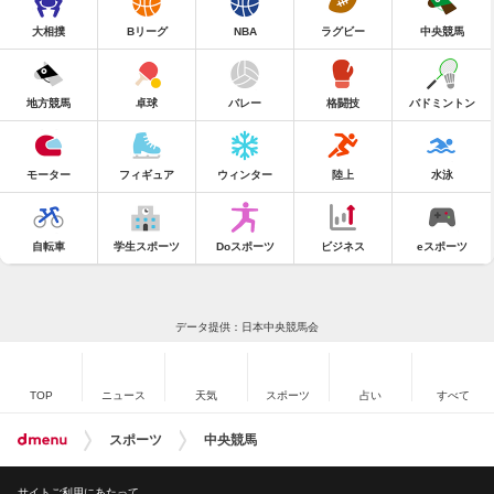
大相撲
Bリーグ
NBA
ラグビー
中央競馬
地方競馬
卓球
バレー
格闘技
バドミントン
モーター
フィギュア
ウィンター
陸上
水泳
自転車
学生スポーツ
Doスポーツ
ビジネス
eスポーツ
データ提供：日本中央競馬会
TOP
ニュース
天気
スポーツ
占い
すべて
スポーツ
中央競馬
サイトご利用にあたって