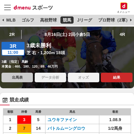
dメニュー
球
MLB
ゴルフ
高校野球
競馬
Jリーグ
プロ野球（2軍）
2R
8月16日(土) 2回小倉5日
4R
3歳未勝利
3R
11:00
芝 右・1,200m 18頭
3歳 ［指定］ 馬齢
本賞金：460、180、120、69、46万円
出馬表
データ分析
オッズ
結果
競走成績
着順
枠番
馬番
馬名
着差
1
3
5
ユウキファイン
1.08.9
2
7
14
バトルムーングロウ
1/2馬身