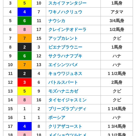
3
5
10
スカイファンタジー
1馬身
4
4
7
ワキノハクリュウ
アタマ
5
6
11
ナウシカ
3/4馬身
6
8
17
クレインテオドーラ
1/2馬身
7
7
15
アップカレント
クビ
8
2
3
ピエナブラウニー
1馬身
9
6
12
サクラハナフブキ
ハナ
10
7
13
エイシンツバメ
ハナ
11
2
4
キョウワジュネス
1 1/2馬身
12
3
6
バトルスパート
2馬身
13
5
9
モズハナニカゼ
クビ
14
8
16
タイセイジャスミン
クビ
15
1
2
ブリーズラプソディ
1 1/4馬身
16
1
1
ポーシア
ハナ
17
4
8
クリアザコースト
1 3/4馬身
18
8
18
メイショウツルヒメ
3 1/2馬身