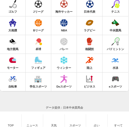
ゴルフ
Jリーグ
海外サッカー
日本代表
テニス
大相撲
Bリーグ
NBA
ラグビー
中央競馬
地方競馬
卓球
バレー
格闘技
バドミントン
モーター
フィギュア
ウィンター
陸上
水泳
自転車
学生スポーツ
Doスポーツ
ビジネス
eスポーツ
データ提供：日本中央競馬会
TOP
ニュース
天気
スポーツ
占い
すべて