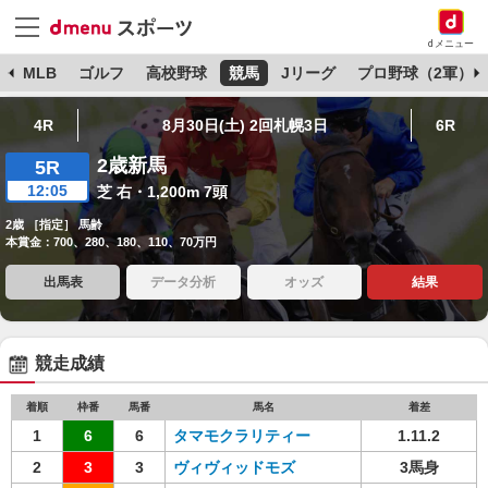
dメニュー
球
MLB
ゴルフ
高校野球
競馬
Jリーグ
プロ野球（2軍）
4R
8月30日(土) 2回札幌3日
6R
2歳新馬
5R
12:05
芝 右・1,200m 7頭
2歳 ［指定］ 馬齢
本賞金：700、280、180、110、70万円
出馬表
データ分析
オッズ
結果
競走成績
着順
枠番
馬番
馬名
着差
1
6
6
タマモクラリティー
1.11.2
2
3
3
ヴィヴィッドモズ
3馬身