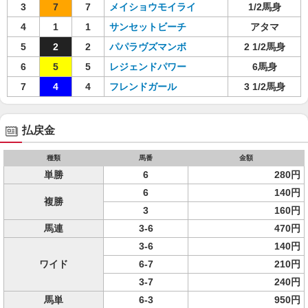
3
7
7
メイショウモイライ
1/2馬身
4
1
1
サンセットビーチ
アタマ
5
2
2
パパラヴズマンボ
2 1/2馬身
6
5
5
レジェンドパワー
6馬身
7
4
4
フレンドガール
3 1/2馬身
払戻金
種類
馬番
金額
単勝
6
280円
6
140円
複勝
3
160円
馬連
3-6
470円
3-6
140円
ワイド
6-7
210円
3-7
240円
馬単
6-3
950円