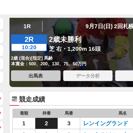
1R
9月7日(日) 2回札
2R
2歳未勝利
10:20
芝 右・1,200m 16頭
2歳 (混合)[指定] 馬齢
本賞金：500、200、130、75、50万円
出馬表
データ分析
競走成績
着順
枠番
馬番
馬名
1
2
3
レンイングランド