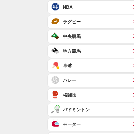
NBA
ラグビー
中央競馬
地方競馬
卓球
バレー
格闘技
バドミントン
モーター