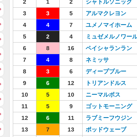
2
1
2
シャトルソニック
3
3
5
アルマクレヨン
4
4
7
ユメノマイホーム
5
2
4
ミュゼメルノワー
6
8
16
ペイシャランラン
7
4
8
ネミッサ
8
3
6
ディープブルー
9
6
12
トリアンドルス
10
5
10
ニーマルボス
11
5
9
ゴットモーニング
12
6
11
ラブミーフウジン
13
7
13
ポッドウェーブ