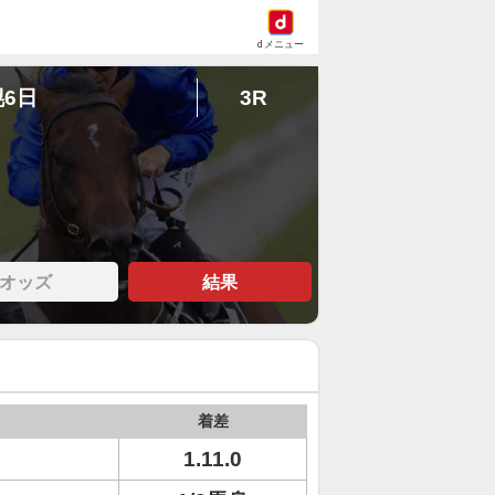
dメニュー
幌6日
3R
オッズ
結果
着差
1.11.0