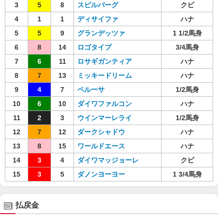
3
5
8
スピルバーグ
クビ
4
1
1
ディサイファ
ハナ
5
5
9
グランデッツァ
1 1/2馬身
6
8
14
ロゴタイプ
3/4馬身
7
6
11
ロサギガンティア
ハナ
8
7
13
ミッキードリーム
ハナ
9
4
7
ペルーサ
1/2馬身
10
6
10
ダイワファルコン
ハナ
11
2
3
ウインマーレライ
1/2馬身
12
7
12
ダークシャドウ
ハナ
13
8
15
ワールドエース
ハナ
14
3
4
ダイワマッジョーレ
クビ
15
3
5
ダノンヨーヨー
1 3/4馬身
払戻金