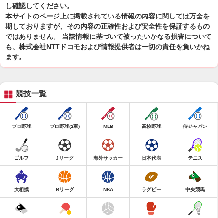
し確認してください。
本サイトのページ上に掲載されている情報の内容に関しては万全を
期しておりますが、その内容の正確性および安全性を保証するもの
ではありません。 当該情報に基づいて被ったいかなる損害について
も、株式会社NTTドコモおよび情報提供者は一切の責任を負いかね
ます。
競技一覧
プロ野球
プロ野球(2軍)
MLB
高校野球
侍ジャパン
ゴルフ
Jリーグ
海外サッカー
日本代表
テニス
大相撲
Bリーグ
NBA
ラグビー
中央競馬