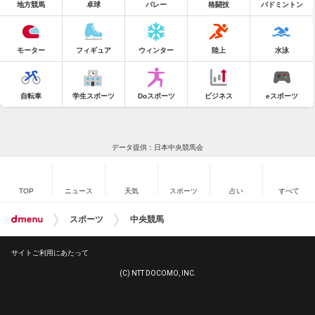
地方競馬
卓球
バレー
格闘技
バドミントン
モーター
フィギュア
ウィンター
陸上
水泳
自転車
学生スポーツ
Doスポーツ
ビジネス
eスポーツ
データ提供：日本中央競馬会
TOP
ニュース
天気
スポーツ
占い
すべて
スポーツ
中央競馬
サイトご利用にあたって
(C) NTT DOCOMO, INC.