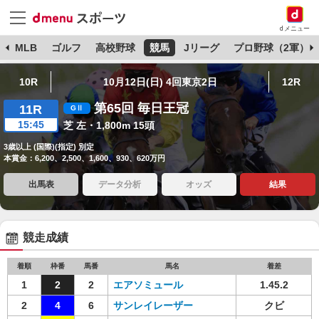
dメニュー
球
MLB
ゴルフ
高校野球
競馬
Jリーグ
プロ野球（2軍）
10R
10月12日(日) 4回東京2日
12R
第65回 毎日王冠
11R
15:45
芝 左・1,800m 15頭
3歳以上 (国際)(指定) 別定
本賞金：6,200、2,500、1,600、930、620万円
出馬表
データ分析
オッズ
結果
競走成績
着順
枠番
馬番
馬名
着差
1
2
2
エアソミュール
1.45.2
2
4
6
サンレイレーザー
クビ