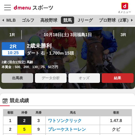
dメニュー
球
MLB
ゴルフ
高校野球
競馬
Jリーグ
プロ野球（2軍）
1R
10月18日(土) 3回福島1日
3R
2歳未勝利
2R
10:25
ダート 右・1,700m 15頭
2歳 (混合)[指定] 馬齢
本賞金：500、200、130、75、50万円
出馬表
データ分析
オッズ
結果
競走成績
着順
枠番
馬番
馬名
着差
1
2
3
ワトソンクリック
1.47.8
2
5
9
プレーケストーレン
クビ