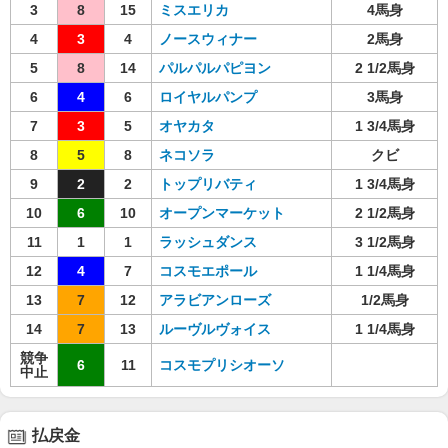
3
8
15
ミスエリカ
4馬身
4
3
4
ノースウィナー
2馬身
5
8
14
パルパルパピヨン
2 1/2馬身
6
4
6
ロイヤルパンプ
3馬身
7
3
5
オヤカタ
1 3/4馬身
8
5
8
ネコソラ
クビ
9
2
2
トップリバティ
1 3/4馬身
10
6
10
オープンマーケット
2 1/2馬身
11
1
1
ラッシュダンス
3 1/2馬身
12
4
7
コスモエポール
1 1/4馬身
13
7
12
アラビアンローズ
1/2馬身
14
7
13
ルーヴルヴォイス
1 1/4馬身
競争
6
11
コスモプリシオーソ
中止
払戻金