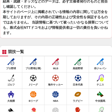
結果・成績・オッズなどのデータは、必ず主催者発行のものと照合
し確認してください。
本サイトのページ上に掲載されている情報の内容に関しては万全を
期しておりますが、その内容の正確性および安全性を保証するもの
ではありません。 当該情報に基づいて被ったいかなる損害について
も、株式会社NTTドコモおよび情報提供者は一切の責任を負いかね
ます。
競技一覧
プロ野球
プロ野球(2軍)
MLB
高校野球
侍ジャパン
ゴルフ
Jリーグ
海外サッカー
日本代表
テニス
大相撲
Bリーグ
NBA
ラグビー
中央競馬