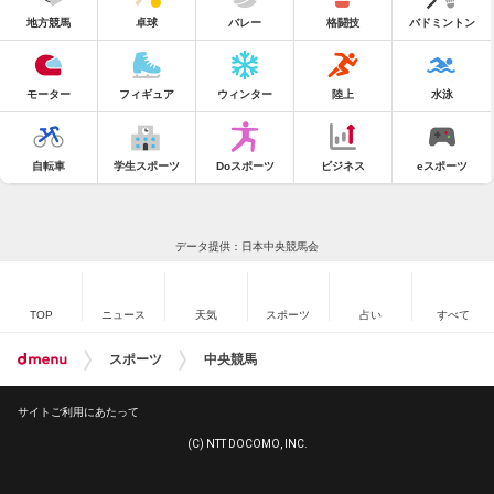
地方競馬
卓球
バレー
格闘技
バドミントン
モーター
フィギュア
ウィンター
陸上
水泳
自転車
学生スポーツ
Doスポーツ
ビジネス
eスポーツ
データ提供：日本中央競馬会
TOP
ニュース
天気
スポーツ
占い
すべて
スポーツ
中央競馬
サイトご利用にあたって
(C) NTT DOCOMO, INC.