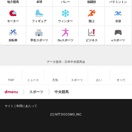
地方競馬
卓球
バレー
格闘技
バドミントン
モーター
フィギュア
ウィンター
陸上
水泳
自転車
学生スポーツ
Doスポーツ
ビジネス
eスポーツ
データ提供：日本中央競馬会
TOP
ニュース
天気
スポーツ
占い
すべて
スポーツ
中央競馬
サイトご利用にあたって
(C) NTT DOCOMO, INC.