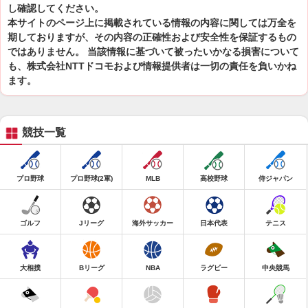
し確認してください。
本サイトのページ上に掲載されている情報の内容に関しては万全を
期しておりますが、その内容の正確性および安全性を保証するもの
ではありません。 当該情報に基づいて被ったいかなる損害について
も、株式会社NTTドコモおよび情報提供者は一切の責任を負いかね
ます。
競技一覧
プロ野球
プロ野球(2軍)
MLB
高校野球
侍ジャパン
ゴルフ
Jリーグ
海外サッカー
日本代表
テニス
大相撲
Bリーグ
NBA
ラグビー
中央競馬