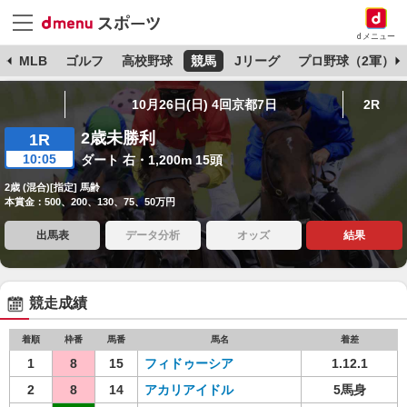
dメニュー
球
MLB
ゴルフ
高校野球
競馬
Jリーグ
プロ野球（2軍）
10月26日(日) 4回京都7日
2R
2歳未勝利
1R
10:05
ダート 右・1,200m 15頭
2歳 (混合)[指定] 馬齢
本賞金：500、200、130、75、50万円
出馬表
データ分析
オッズ
結果
競走成績
着順
枠番
馬番
馬名
着差
1
8
15
フィドゥーシア
1.12.1
2
8
14
アカリアイドル
5馬身