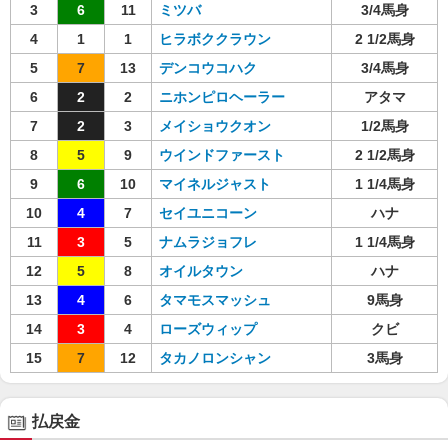
3
6
11
ミツバ
3/4馬身
4
1
1
ヒラボククラウン
2 1/2馬身
5
7
13
デンコウコハク
3/4馬身
6
2
2
ニホンピロヘーラー
アタマ
7
2
3
メイショウクオン
1/2馬身
8
5
9
ウインドファースト
2 1/2馬身
9
6
10
マイネルジャスト
1 1/4馬身
10
4
7
セイユニコーン
ハナ
11
3
5
ナムラジョフレ
1 1/4馬身
12
5
8
オイルタウン
ハナ
13
4
6
タマモスマッシュ
9馬身
14
3
4
ローズウィップ
クビ
15
7
12
タカノロンシャン
3馬身
払戻金