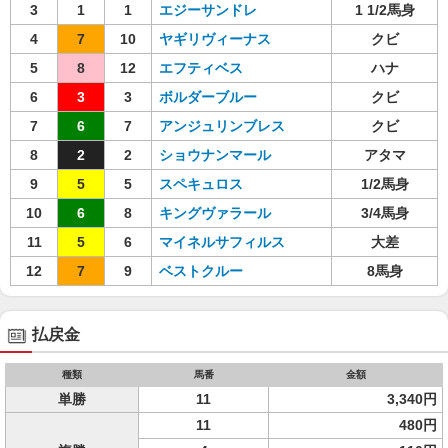
3
1
1
エジーサンドレ
1 1/2馬身
4
7
10
ヤギリヴィーナス
クビ
5
8
12
エフティベス
ハナ
6
3
3
ボルダーブルー
クビ
7
6
7
アンジュリンブレス
クビ
8
2
2
ショウナンマール
アタマ
9
5
5
スペキュロス
1/2馬身
10
6
8
キングヴァラール
3/4馬身
11
5
6
マイネルサフィルス
大差
12
7
9
ベストクルー
8馬身
払戻金
種類
馬番
金額
単勝
11
3,340円
11
480円