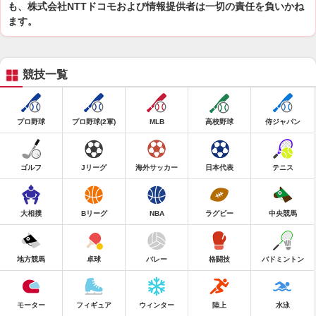
も、株式会社NTTドコモおよび情報提供者は一切の責任を負いかね
ます。
競技一覧
プロ野球
プロ野球(2軍)
MLB
高校野球
侍ジャパン
ゴルフ
Jリーグ
海外サッカー
日本代表
テニス
大相撲
Bリーグ
NBA
ラグビー
中央競馬
地方競馬
卓球
バレー
格闘技
バドミントン
モーター
フィギュア
ウィンター
陸上
水泳