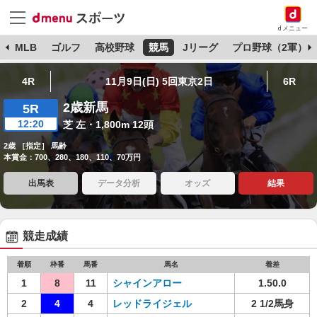
dメニュー
球
MLB
ゴルフ
高校野球
競馬
Jリーグ
プロ野球（2軍）
4R
11月9日(日) 5回東京2日
6R
2歳新馬
5R
12:20
芝 左・1,800m 12頭
2歳 ［指定］ 馬齢
本賞金：700、280、180、110、70万円
出馬表
データ分析
オッズ
結果
競走成績
着順
枠番
馬番
馬名
着差
1
8
11
シャインアロー
1.50.0
2
4
4
レッドライジェル
2 1/2馬身