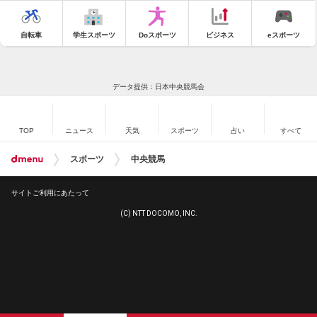
自転車
学生スポーツ
Doスポーツ
ビジネス
eスポーツ
データ提供：日本中央競馬会
TOP
ニュース
天気
スポーツ
占い
すべて
スポーツ
中央競馬
サイトご利用にあたって
(C) NTT DOCOMO, INC.