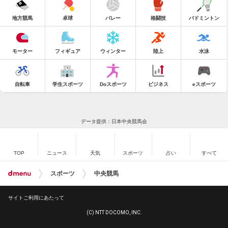
地方競馬
卓球
バレー
格闘技
バドミントン
モーター
フィギュア
ウィンター
陸上
水泳
自転車
学生スポーツ
Doスポーツ
ビジネス
eスポーツ
データ提供：日本中央競馬会
TOP
ニュース
天気
スポーツ
占い
すべて
スポーツ
中央競馬
サイトご利用にあたって
(C) NTT DOCOMO, INC.