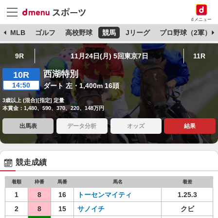
dメニュー
球
MLB
ゴルフ
高校野球
競馬
Jリーグ
プロ野球（2軍）
9R
11月24日(月) 5回東京7日
11R
西湖特別
10R
14:50
ダート 左・1,400m 16頭
3歳以上 (混合)[指定] 定量
本賞金：1,480、590、370、220、148万円
出馬表
データ分析
オッズ
結果
競走成績
着順
枠番
馬番
馬名
着差
1
8
16
トーセンマイティ
1.25.3
2
8
15
サノイチ
クビ