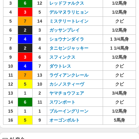
3
6
12
レッドファルクス
1/2馬身
4
3
5
デルマヌラリヒョン
1/2馬身
5
7
14
ミステリートレイン
クビ
6
2
3
ガッサンプレイ
1/2馬身
7
4
8
ショウナンダイラ
1 3/4馬身
8
2
4
タニセンジャッキー
1 1/4馬身
9
3
6
スフィンクス
1/2馬身
10
4
7
ダウトレス
クビ
11
7
13
ラヴィアンクレール
クビ
12
5
10
カシノスティーヴ
クビ
13
1
2
ヤマチョウフェア
3/4馬身
14
6
11
スワンボート
クビ
15
1
1
ブルーイングリーン
1/2馬身
16
5
9
オーゴンボルト
5馬身