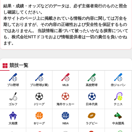
結果・成績・オッズなどのデータは、必ず主催者発行のものと照合
し確認してください。
本サイトのページ上に掲載されている情報の内容に関しては万全を
期しておりますが、その内容の正確性および安全性を保証するもの
ではありません。 当該情報に基づいて被ったいかなる損害について
も、株式会社NTTドコモおよび情報提供者は一切の責任を負いかね
ます。
競技一覧
プロ野球
プロ野球(2軍)
MLB
高校野球
侍ジャパン
ゴルフ
Jリーグ
海外サッカー
日本代表
テニス
大相撲
Bリーグ
NBA
ラグビー
中央競馬