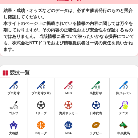
結果・成績・オッズなどのデータは、必ず主催者発行のものと照合
し確認してください。
本サイトのページ上に掲載されている情報の内容に関しては万全を
期しておりますが、その内容の正確性および安全性を保証するもの
ではありません。 当該情報に基づいて被ったいかなる損害について
も、株式会社NTTドコモおよび情報提供者は一切の責任を負いかね
ます。
競技一覧
プロ野球
プロ野球(2軍)
MLB
高校野球
侍ジャパン
ゴルフ
Jリーグ
海外サッカー
日本代表
テニス
大相撲
Bリーグ
NBA
ラグビー
中央競馬