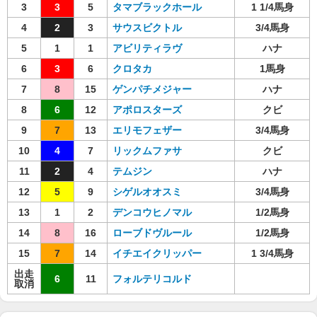
3
3
5
タマブラックホール
1 1/4馬身
4
2
3
サウスビクトル
3/4馬身
5
1
1
アビリティラヴ
ハナ
6
3
6
クロタカ
1馬身
7
8
15
ゲンパチメジャー
ハナ
8
6
12
アポロスターズ
クビ
9
7
13
エリモフェザー
3/4馬身
10
4
7
リックムファサ
クビ
11
2
4
テムジン
ハナ
12
5
9
シゲルオオスミ
3/4馬身
13
1
2
デンコウヒノマル
1/2馬身
14
8
16
ローブドヴルール
1/2馬身
15
7
14
イチエイクリッパー
1 3/4馬身
出走
6
11
フォルテリコルド
取消