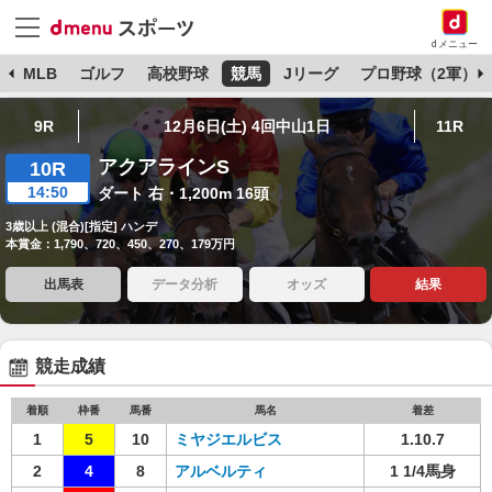
dメニュー
球
MLB
ゴルフ
高校野球
競馬
Jリーグ
プロ野球（2軍）
9R
12月6日(土) 4回中山1日
11R
アクアラインS
10R
14:50
ダート 右・1,200m 16頭
3歳以上 (混合)[指定] ハンデ
本賞金：1,790、720、450、270、179万円
出馬表
データ分析
オッズ
結果
競走成績
着順
枠番
馬番
馬名
着差
1
5
10
ミヤジエルビス
1.10.7
2
4
8
アルベルティ
1 1/4馬身