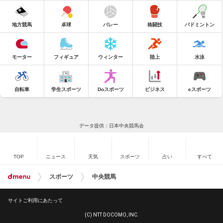
地方競馬
卓球
バレー
格闘技
バドミントン
モーター
フィギュア
ウィンター
陸上
水泳
自転車
学生スポーツ
Doスポーツ
ビジネス
eスポーツ
データ提供：日本中央競馬会
TOP
ニュース
天気
スポーツ
占い
すべて
スポーツ
中央競馬
サイトご利用にあたって
(C) NTT DOCOMO, INC.