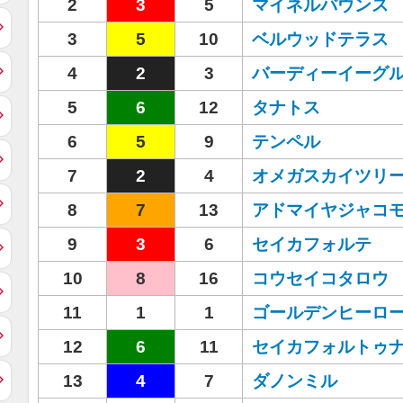
2
3
5
マイネルバウンス
3
5
10
ベルウッドテラス
4
2
3
バーディーイーグ
5
6
12
タナトス
6
5
9
テンペル
7
2
4
オメガスカイツリ
8
7
13
アドマイヤジャコ
9
3
6
セイカフォルテ
10
8
16
コウセイコタロウ
11
1
1
ゴールデンヒーロ
12
6
11
セイカフォルトゥ
13
4
7
ダノンミル