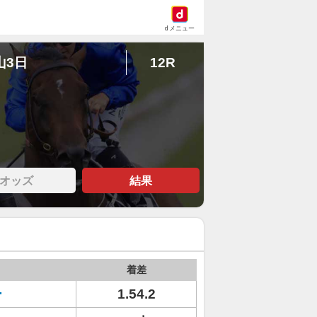
dメニュー
山3日
12R
オッズ
結果
着差
ー
1.54.2