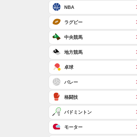
NBA
ラグビー
中央競馬
地方競馬
卓球
バレー
格闘技
バドミントン
モーター