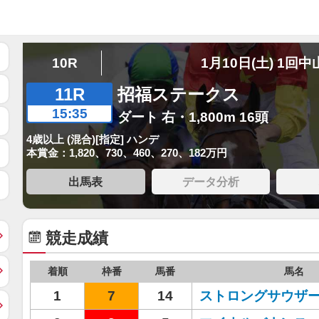
10R
1月10日(土) 1回中
11R
招福ステークス
15:35
ダート 右・1,800m 16頭
4歳以上 (混合)[指定] ハンデ
本賞金：1,820、730、460、270、182万円
出馬表
データ分析
競走成績
着順
枠番
馬番
馬名
1
7
14
ストロングサウザ