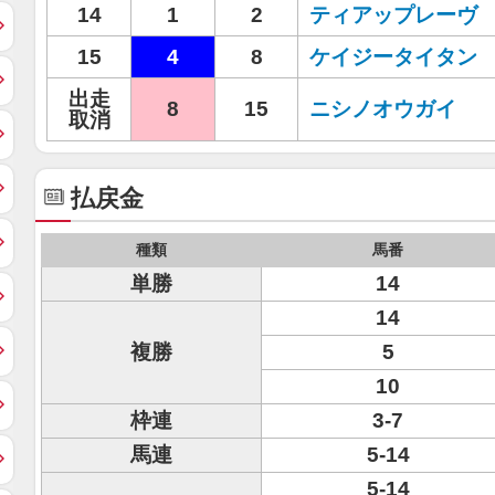
14
1
2
ティアップレーヴ
15
4
8
ケイジータイタン
出走
8
15
ニシノオウガイ
取消
払戻金
種類
馬番
単勝
14
14
複勝
5
10
枠連
3-7
馬連
5-14
5-14