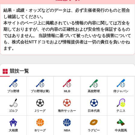
結果・成績・オッズなどのデータは、必ず主催者発行のものと照合
し確認してください。
本サイトのページ上に掲載されている情報の内容に関しては万全を
期しておりますが、その内容の正確性および安全性を保証するもの
ではありません。 当該情報に基づいて被ったいかなる損害について
も、株式会社NTTドコモおよび情報提供者は一切の責任を負いかね
ます。
競技一覧
プロ野球
プロ野球(2軍)
MLB
高校野球
侍ジャパン
ゴルフ
Jリーグ
海外サッカー
日本代表
テニス
大相撲
Bリーグ
NBA
ラグビー
中央競馬