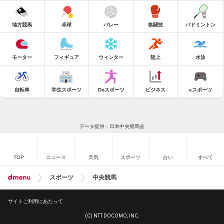
地方競馬
卓球
バレー
格闘技
バドミントン
モーター
フィギュア
ウィンター
陸上
水泳
自転車
学生スポーツ
Doスポーツ
ビジネス
eスポーツ
データ提供：日本中央競馬会
TOP
ニュース
天気
スポーツ
占い
すべて
スポーツ
中央競馬
サイトご利用にあたって
(C) NTT DOCOMO, INC.