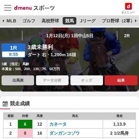
dメニュー
球
MLB
ゴルフ
高校野球
競馬
Jリーグ
プロ野球（2軍）
1月12日(月) 1回中山5日
2R
3歳未勝利
1R
9:55
ダート 右・1,200m 16頭
3歳 ［指定］ 馬齢
本賞金：500、200、130、75、50万円
出馬表
データ分析
オッズ
結果
競走成績
着順
枠番
馬番
馬名
着差
1
6
12
カネータ
1.13.9
2
8
16
ダンガンコゾウ
2 1/2馬身