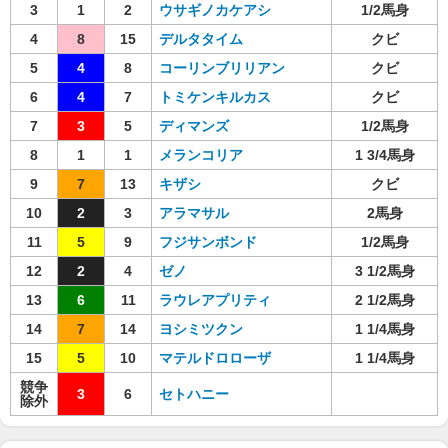
3
1
2
ウサギノカケアシ
1/2馬身
4
8
15
デルタタイム
クビ
5
4
8
コーリンブリリアン
クビ
6
4
7
トミケンキルカス
クビ
7
3
5
ディマンズ
1/2馬身
8
1
1
メランコリア
1 3/4馬身
9
7
13
キザシ
クビ
10
2
3
アラマサル
2馬身
11
5
9
フジサンボンド
1/2馬身
12
2
4
ゼノ
3 1/2馬身
13
6
11
ラウレアプリティ
2 1/2馬身
14
7
14
ヨシミツクン
1 1/4馬身
15
5
10
マテルドロローザ
1 1/4馬身
競争
3
6
セトハニー
除外