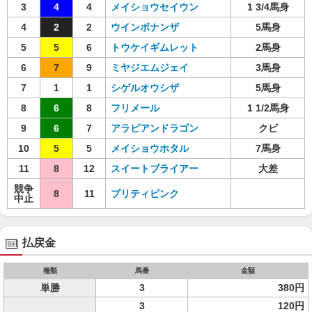
3
4
4
メイショウセイウン
1 3/4馬身
4
2
2
ウインボナンザ
5馬身
5
5
6
トウケイギムレット
2馬身
6
7
9
ミヤジエムジェイ
3馬身
7
1
1
シゲルオウシザ
5馬身
8
6
8
フリメール
1 1/2馬身
9
6
7
アラビアンドラゴン
クビ
10
5
5
メイショウホタル
7馬身
11
8
12
スイートブライアー
大差
競争
8
11
プリティピンク
中止
払戻金
種類
馬番
金額
単勝
3
380円
3
120円