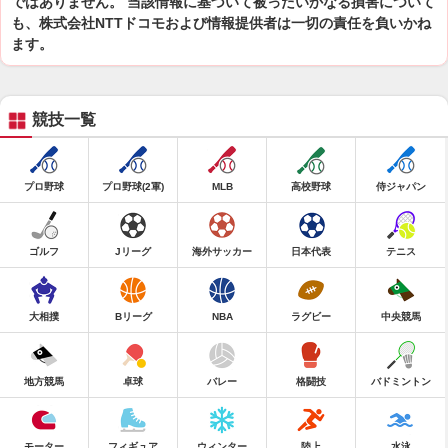
ではありません。 当該情報に基づいて被ったいかなる損害について
も、株式会社NTTドコモおよび情報提供者は一切の責任を負いかね
ます。
競技一覧
プロ野球
プロ野球(2軍)
MLB
高校野球
侍ジャパン
ゴルフ
Jリーグ
海外サッカー
日本代表
テニス
大相撲
Bリーグ
NBA
ラグビー
中央競馬
地方競馬
卓球
バレー
格闘技
バドミントン
モーター
フィギュア
ウィンター
陸上
水泳