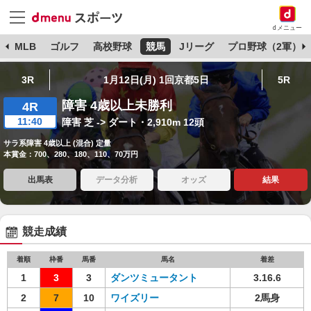
dメニュー
球
MLB
ゴルフ
高校野球
競馬
Jリーグ
プロ野球（2軍）
3R
1月12日(月) 1回京都5日
5R
障害 4歳以上未勝利
4R
11:40
障害 芝 -> ダート・2,910m 12頭
サラ系障害 4歳以上 (混合) 定量
本賞金：700、280、180、110、70万円
出馬表
データ分析
オッズ
結果
競走成績
着順
枠番
馬番
馬名
着差
1
3
3
ダンツミュータント
3.16.6
2
7
10
ワイズリー
2馬身