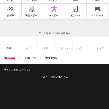
自転車
学生スポーツ
Doスポーツ
ビジネス
eスポーツ
データ提供：日本中央競馬会
TOP
ニュース
天気
スポーツ
占い
すべて
スポーツ
中央競馬
サイトご利用にあたって
(C) NTT DOCOMO, INC.