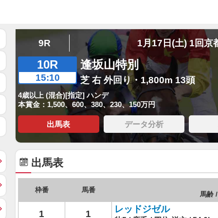
9R
1月17日(土) 1回京
10R
逢坂山特別
15:10
芝 右 外回り・1,800m 13頭
4歳以上 (混合)[指定] ハンデ
本賞金：1,500、600、380、230、150万円
出馬表
データ分析
出馬表
枠番
馬番
馬齢 /
レッドジゼル
1
1