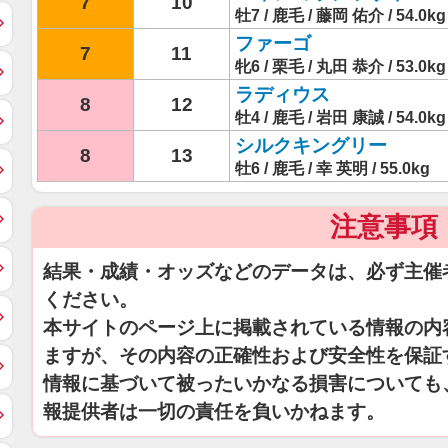
7
10
牡7 / 鹿毛 / 藤岡 佑介 / 54.0kg
ファーゴ
7
11
牝6 / 栗毛 / 丸田 恭介 / 53.0kg
ラディウス
8
12
牡4 / 鹿毛 / 岩田 康誠 / 54.0kg
シルクキングリー
8
13
牡6 / 鹿毛 / 幸 英明 / 55.0kg
注意事項
結果・成績・オッズなどのデータは、必ず主催
ください。
本サイトのページ上に掲載されている情報の内
ますが、その内容の正確性および安全性を保証
情報に基づいて被ったいかなる損害についても
報提供者は一切の責任を負いかねます。