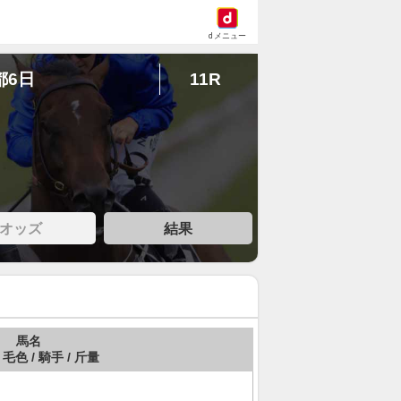
dメニュー
都6日
11R
オッズ
結果
馬名
 毛色 / 騎手 / 斤量