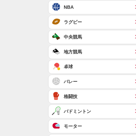
NBA
ラグビー
中央競馬
地方競馬
卓球
バレー
格闘技
バドミントン
モーター