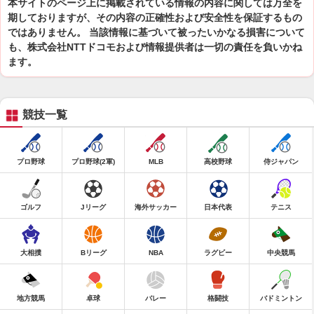
本サイトのページ上に掲載されている情報の内容に関しては万全を
期しておりますが、その内容の正確性および安全性を保証するもの
ではありません。 当該情報に基づいて被ったいかなる損害について
も、株式会社NTTドコモおよび情報提供者は一切の責任を負いかね
ます。
競技一覧
プロ野球
プロ野球(2軍)
MLB
高校野球
侍ジャパン
ゴルフ
Jリーグ
海外サッカー
日本代表
テニス
大相撲
Bリーグ
NBA
ラグビー
中央競馬
地方競馬
卓球
バレー
格闘技
バドミントン