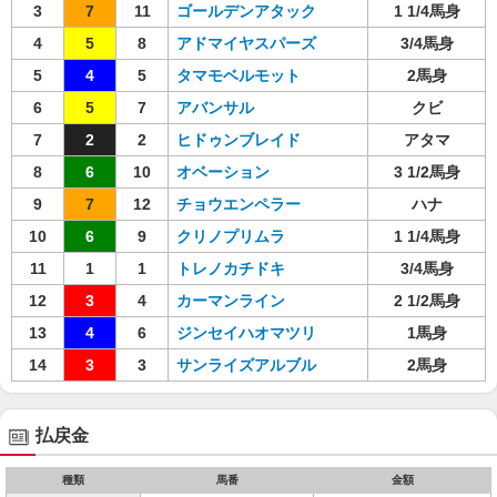
3
7
11
ゴールデンアタック
1 1/4馬身
4
5
8
アドマイヤスパーズ
3/4馬身
5
4
5
タマモベルモット
2馬身
6
5
7
アバンサル
クビ
7
2
2
ヒドゥンブレイド
アタマ
8
6
10
オベーション
3 1/2馬身
9
7
12
チョウエンペラー
ハナ
10
6
9
クリノプリムラ
1 1/4馬身
11
1
1
トレノカチドキ
3/4馬身
12
3
4
カーマンライン
2 1/2馬身
13
4
6
ジンセイハオマツリ
1馬身
14
3
3
サンライズアルブル
2馬身
払戻金
種類
馬番
金額