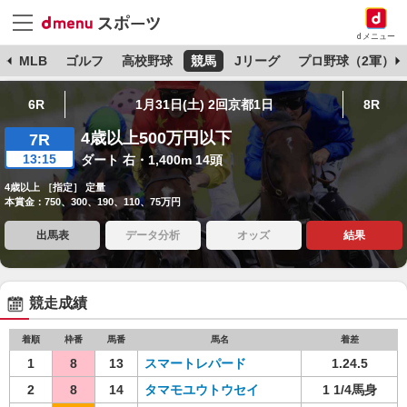
dメニュー
球
MLB
ゴルフ
高校野球
競馬
Jリーグ
プロ野球（2軍）
6R
1月31日(土) 2回京都1日
8R
4歳以上500万円以下
7R
13:15
ダート 右・1,400m 14頭
4歳以上 ［指定］ 定量
本賞金：750、300、190、110、75万円
出馬表
データ分析
オッズ
結果
競走成績
着順
枠番
馬番
馬名
着差
1
8
13
スマートレパード
1.24.5
2
8
14
タマモユウトウセイ
1 1/4馬身