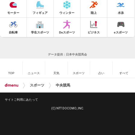
モーター
フィギュア
ウィンター
陸上
水泳
自転車
学生スポーツ
Doスポーツ
ビジネス
eスポーツ
データ提供：日本中央競馬会
TOP
ニュース
天気
スポーツ
占い
すべて
スポーツ
中央競馬
サイトご利用にあたって
(C) NTT DOCOMO, INC.