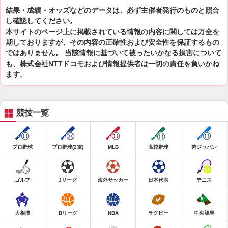
結果・成績・オッズなどのデータは、必ず主催者発行のものと照合
し確認してください。
本サイトのページ上に掲載されている情報の内容に関しては万全を
期しておりますが、その内容の正確性および安全性を保証するもの
ではありません。 当該情報に基づいて被ったいかなる損害について
も、株式会社NTTドコモおよび情報提供者は一切の責任を負いかね
ます。
競技一覧
プロ野球
プロ野球(2軍)
MLB
高校野球
侍ジャパン
ゴルフ
Jリーグ
海外サッカー
日本代表
テニス
大相撲
Bリーグ
NBA
ラグビー
中央競馬