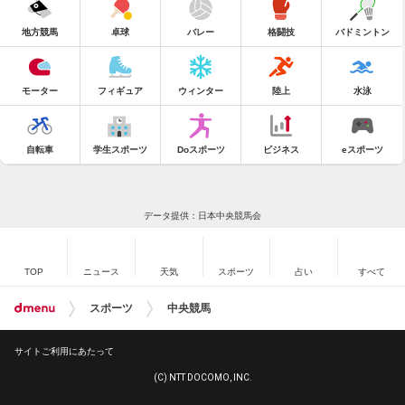
地方競馬
卓球
バレー
格闘技
バドミントン
モーター
フィギュア
ウィンター
陸上
水泳
自転車
学生スポーツ
Doスポーツ
ビジネス
eスポーツ
データ提供：日本中央競馬会
TOP
ニュース
天気
スポーツ
占い
すべて
スポーツ
中央競馬
サイトご利用にあたって
(C) NTT DOCOMO, INC.