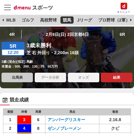
dメニュー
球
MLB
ゴルフ
高校野球
競馬
Jリーグ
プロ野球（2軍）
4R
2月8日(日) 2回京都4日
6R
3歳未勝利
5R
12:20
芝 右 外回り・2,200m 16頭
3歳 (混合)[指定] 馬齢
本賞金：500、200、130、75、50万円
出馬表
データ分析
オッズ
結果
競走成績
着順
枠番
馬番
馬名
着差
1
3
6
アンバーグリスキー
2.16.8
2
4
8
ゼンノブレーメン
クビ