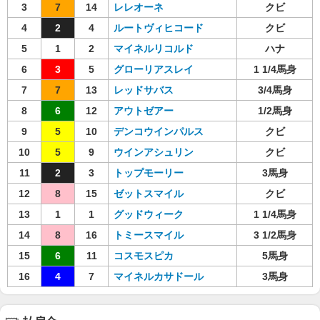
3
7
14
レレオーネ
クビ
4
2
4
ルートヴィヒコード
クビ
5
1
2
マイネルリコルド
ハナ
6
3
5
グローリアスレイ
1 1/4馬身
7
7
13
レッドサバス
3/4馬身
8
6
12
アウトゼアー
1/2馬身
9
5
10
デンコウインパルス
クビ
10
5
9
ウインアシュリン
クビ
11
2
3
トップモーリー
3馬身
12
8
15
ゼットスマイル
クビ
13
1
1
グッドウィーク
1 1/4馬身
14
8
16
トミースマイル
3 1/2馬身
15
6
11
コスモスピカ
5馬身
16
4
7
マイネルカサドール
3馬身