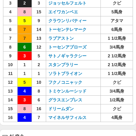
3
2
3
ジョッセルフェルト
クビ
4
8
15
エイワカンベエ
5馬身
5
5
9
クラウンリバティー
アタマ
6
7
14
トーセンテレマーク
6馬身
7
7
13
ラブアストン
1 1/2馬身
8
6
12
トーセンアプローズ
3/4馬身
9
3
5
サトノギャラクシー
2 1/2馬身
10
1
2
スタンプラリー
2 1/2馬身
11
1
1
ソラトブライオン
1 1/2馬身
12
5
10
フクノコニャック
クビ
13
4
8
トミケンルーシッド
3/4馬身
14
3
6
グラスエンプレス
1/2馬身
15
8
16
ドリームダン
クビ
16
4
7
マイネルサフィルス
4馬身