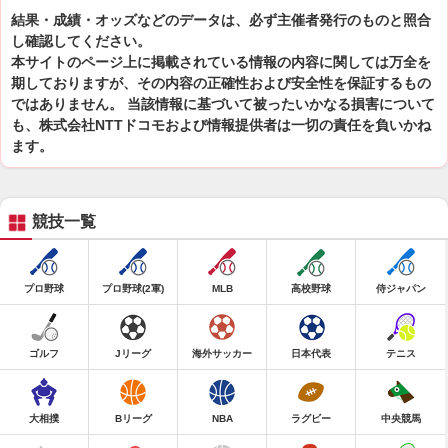
結果・成績・オッズなどのデータは、必ず主催者発行のものと照合
し確認してください。
本サイトのページ上に掲載されている情報の内容に関しては万全を
期しておりますが、その内容の正確性および安全性を保証するもの
ではありません。 当該情報に基づいて被ったいかなる損害について
も、株式会社NTTドコモおよび情報提供者は一切の責任を負いかね
ます。
競技一覧
プロ野球
プロ野球(2軍)
MLB
高校野球
侍ジャパン
ゴルフ
Jリーグ
海外サッカー
日本代表
テニス
大相撲
Bリーグ
NBA
ラグビー
中央競馬