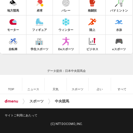
地方競馬
卓球
バレー
格闘技
バドミントン
モーター
フィギュア
ウィンター
陸上
水泳
自転車
学生スポーツ
Doスポーツ
ビジネス
eスポーツ
データ提供：日本中央競馬会
TOP
ニュース
天気
スポーツ
占い
すべて
スポーツ
中央競馬
サイトご利用にあたって
(C) NTT DOCOMO, INC.