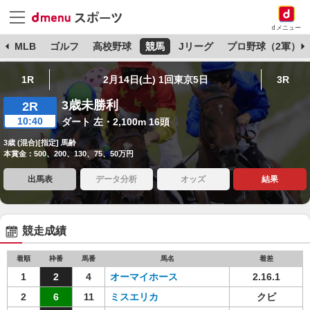
dメニュー
球
MLB
ゴルフ
高校野球
競馬
Jリーグ
プロ野球（2軍）
1R
2月14日(土) 1回東京5日
3R
3歳未勝利
2R
10:40
ダート 左・2,100m 16頭
3歳 (混合)[指定] 馬齢
本賞金：500、200、130、75、50万円
出馬表
データ分析
オッズ
結果
競走成績
着順
枠番
馬番
馬名
着差
1
2
4
オーマイホース
2.16.1
2
6
11
ミスエリカ
クビ