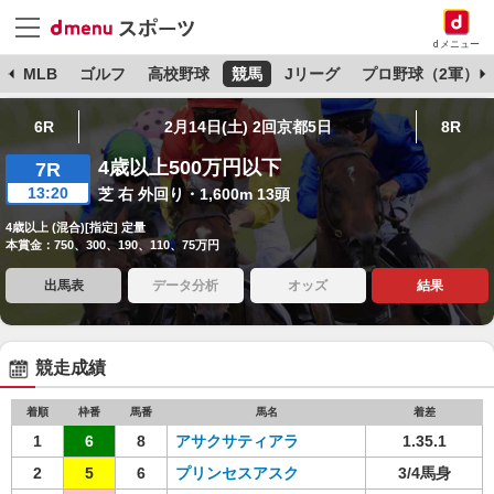
dメニュー
球
MLB
ゴルフ
高校野球
競馬
Jリーグ
プロ野球（2軍）
6R
2月14日(土) 2回京都5日
8R
4歳以上500万円以下
7R
13:20
芝 右 外回り・1,600m 13頭
4歳以上 (混合)[指定] 定量
本賞金：750、300、190、110、75万円
出馬表
データ分析
オッズ
結果
競走成績
着順
枠番
馬番
馬名
着差
1
6
8
アサクサティアラ
1.35.1
2
5
6
プリンセスアスク
3/4馬身