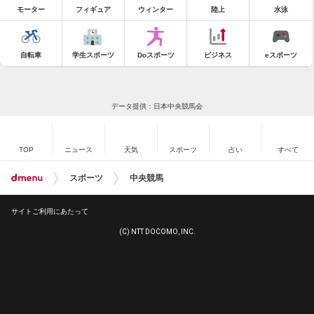
モーター
フィギュア
ウィンター
陸上
水泳
自転車
学生スポーツ
Doスポーツ
ビジネス
eスポーツ
データ提供：日本中央競馬会
TOP
ニュース
天気
スポーツ
占い
すべて
スポーツ
中央競馬
サイトご利用にあたって
(C) NTT DOCOMO, INC.