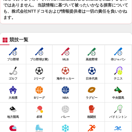
ではありません。 当該情報に基づいて被ったいかなる損害について
も、株式会社NTTドコモおよび情報提供者は一切の責任を負いかね
ます。
競技一覧
プロ野球
プロ野球(2軍)
MLB
高校野球
侍ジャパン
ゴルフ
Jリーグ
海外サッカー
日本代表
テニス
大相撲
Bリーグ
NBA
ラグビー
中央競馬
地方競馬
卓球
バレー
格闘技
バドミントン