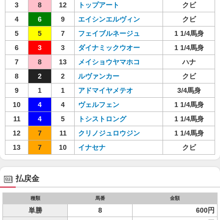
3
8
12
トップアート
クビ
4
6
9
エイシンエルヴィン
クビ
5
5
7
フェイブルネージュ
1 1/4馬身
6
3
3
ダイナミックウオー
1 1/4馬身
7
8
13
メイショウヤマホコ
ハナ
8
2
2
ルヴァンカー
クビ
9
1
1
アドマイヤメテオ
3/4馬身
10
4
4
ヴェルフェン
1 1/4馬身
11
4
5
トシストロング
1 1/4馬身
12
7
11
クリノジュロウジン
1 1/4馬身
13
7
10
イナセナ
クビ
払戻金
種類
馬番
金額
単勝
8
600円