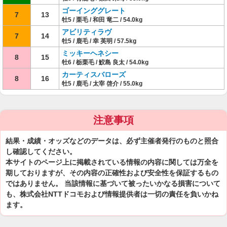
ゴーインググレート
7
13
牡5 / 栗毛 / 和田 竜二 / 54.0kg
アビリティラヴ
7
14
牡5 / 鹿毛 / 幸 英明 / 57.5kg
ミッキーヘネシー
8
15
牡6 / 栃栗毛 / 鮫島 良太 / 54.0kg
カーティスバローズ
8
16
牡5 / 鹿毛 / 太宰 啓介 / 55.0kg
注意事項
結果・成績・オッズなどのデータは、必ず主催者発行のものと照合
し確認してください。
本サイトのページ上に掲載されている情報の内容に関しては万全を
期しておりますが、その内容の正確性および安全性を保証するもの
ではありません。 当該情報に基づいて被ったいかなる損害について
も、株式会社NTTドコモおよび情報提供者は一切の責任を負いかね
ます。