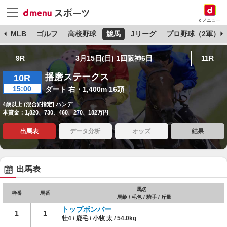
dメニュー
球
MLB
ゴルフ
高校野球
競馬
Jリーグ
プロ野球（2軍）
9R
3月15日(日) 1回阪神6日
11R
播磨ステークス
10R
15:00
ダート 右・1,400m 16頭
4歳以上 (混合)[指定] ハンデ
本賞金：1,820、730、460、270、182万円
出馬表
データ分析
オッズ
結果
出馬表
馬名
枠番
馬番
馬齢 / 毛色 / 騎手 / 斤量
トップボンバー
1
1
牡4 / 鹿毛 / 小牧 太 / 54.0kg