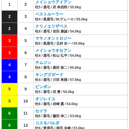
メイショウアイアン
1
2
牡5 / 鹿毛 / 武 幸四郎 / 55.0kg
ベストルーラー
2
3
牡4 / 黒鹿毛 / M.デムーロ / 55.0kg
クリノエリザベス
2
4
牝4 / 鹿毛 / 岩田 康誠 / 54.0kg
マヤノオントロジー
3
5
牡6 / 黒鹿毛 / 北村 友一 / 55.0kg
メイショウオセアン
3
6
牡4 / 鹿毛 / 松山 弘平 / 54.0kg
テムジン
4
7
牡6 / 鹿毛 / 菱田 裕二 / 55.0kg
キングズガード
4
8
牡4 / 鹿毛 / 川田 将雅 / 57.0kg
ピンポン
5
9
牡5 / 鹿毛 / 武 豊 / 55.0kg
オソレイユ
5
10
牡6 / 鹿毛 / 岩崎 翼 / 54.0kg
セイラ
6
11
牝6 / 栗毛 / 藤田 伸二 / 53.0kg
コスモパルダ
6
12
牡6 / 青鹿毛 / 柴田 未崎 / 53.0kg