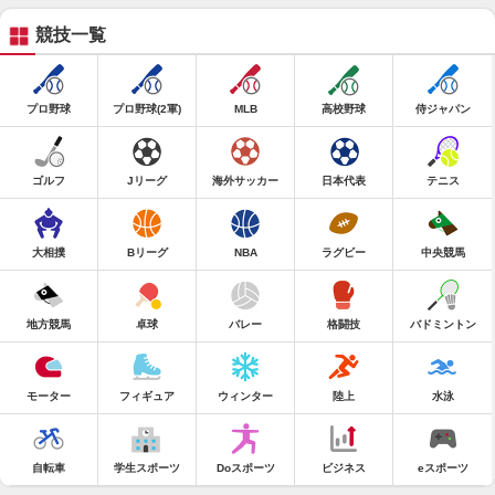
競技一覧
プロ野球
プロ野球(2軍)
MLB
高校野球
侍ジャパン
ゴルフ
Jリーグ
海外サッカー
日本代表
テニス
大相撲
Bリーグ
NBA
ラグビー
中央競馬
地方競馬
卓球
バレー
格闘技
バドミントン
モーター
フィギュア
ウィンター
陸上
水泳
自転車
学生スポーツ
Doスポーツ
ビジネス
eスポーツ