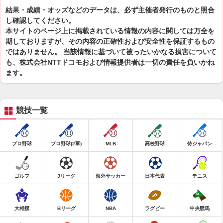
結果・成績・オッズなどのデータは、必ず主催者発行のものと照合
し確認してください。
本サイトのページ上に掲載されている情報の内容に関しては万全を
期しておりますが、その内容の正確性および安全性を保証するもの
ではありません。 当該情報に基づいて被ったいかなる損害について
も、株式会社NTTドコモおよび情報提供者は一切の責任を負いかね
ます。
競技一覧
プロ野球
プロ野球(2軍)
MLB
高校野球
侍ジャパン
ゴルフ
Jリーグ
海外サッカー
日本代表
テニス
大相撲
Bリーグ
NBA
ラグビー
中央競馬