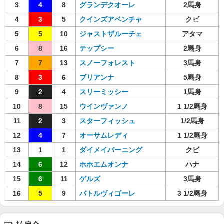
3
4
8
グランデクオーレ
2馬身
4
3
5
クインズアベンチャ
クビ
5
5
10
ジャストザルーチェ
アタマ
6
8
16
テップシー
2馬身
7
7
13
スノーフォレスト
3馬身
8
3
6
ブリアンナ
5馬身
9
2
4
スリーミッシー
1馬身
10
8
15
ウインヴァンノ
1 1/2馬身
11
2
3
スターフィッシュ
1/2馬身
12
4
7
オーサムレディ
1 1/2馬身
13
1
1
ダイメイバーニング
クビ
14
6
12
ホホエムオンナ
ハナ
15
6
11
ゲルズ
3馬身
16
5
9
バトルヴィゴーレ
3 1/2馬身