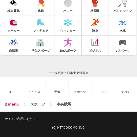
地方競馬
卓球
バレー
格闘技
バドミントン
モーター
フィギュア
ウィンター
陸上
水泳
自転車
学生スポーツ
Doスポーツ
ビジネス
eスポーツ
データ提供：日本中央競馬会
TOP
ニュース
天気
スポーツ
占い
すべて
スポーツ
中央競馬
サイトご利用にあたって
(C) NTT DOCOMO, INC.