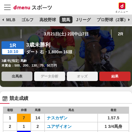
dメニュー
球
MLB
ゴルフ
高校野球
競馬
Jリーグ
プロ野球（2軍）
3月21日(土) 2回中山7日
2R
3歳未勝利
1R
10:10
ダート 右・1,800m 16頭
3歳 牝[指定] 馬齢
本賞金：500、200、130、75、50万円
出馬表
データ分析
オッズ
結果
競走成績
着順
枠番
馬番
馬名
着差
1
7
14
ナスカザン
1.57.5
2
1
2
ユアザイオン
1 3/4馬身