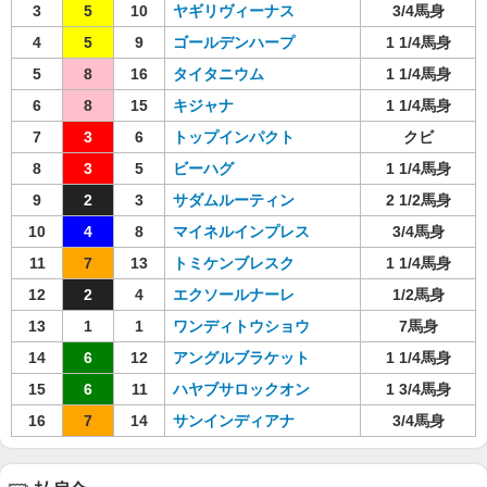
3
5
10
ヤギリヴィーナス
3/4馬身
4
5
9
ゴールデンハープ
1 1/4馬身
5
8
16
タイタニウム
1 1/4馬身
6
8
15
キジャナ
1 1/4馬身
7
3
6
トップインパクト
クビ
8
3
5
ビーハグ
1 1/4馬身
9
2
3
サダムルーティン
2 1/2馬身
10
4
8
マイネルインプレス
3/4馬身
11
7
13
トミケンブレスク
1 1/4馬身
12
2
4
エクソールナーレ
1/2馬身
13
1
1
ワンディトウショウ
7馬身
14
6
12
アングルブラケット
1 1/4馬身
15
6
11
ハヤブサロックオン
1 3/4馬身
16
7
14
サンインディアナ
3/4馬身