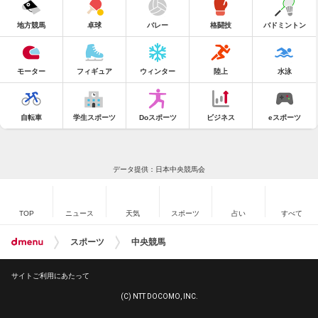
地方競馬
卓球
バレー
格闘技
バドミントン
モーター
フィギュア
ウィンター
陸上
水泳
自転車
学生スポーツ
Doスポーツ
ビジネス
eスポーツ
データ提供：日本中央競馬会
TOP
ニュース
天気
スポーツ
占い
すべて
スポーツ
中央競馬
サイトご利用にあたって
(C) NTT DOCOMO, INC.