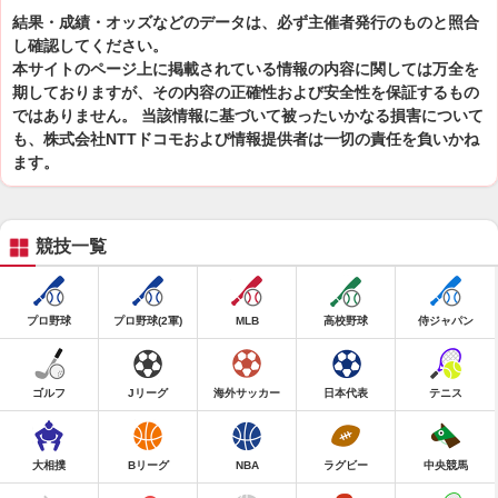
結果・成績・オッズなどのデータは、必ず主催者発行のものと照合
し確認してください。
本サイトのページ上に掲載されている情報の内容に関しては万全を
期しておりますが、その内容の正確性および安全性を保証するもの
ではありません。 当該情報に基づいて被ったいかなる損害について
も、株式会社NTTドコモおよび情報提供者は一切の責任を負いかね
ます。
競技一覧
プロ野球
プロ野球(2軍)
MLB
高校野球
侍ジャパン
ゴルフ
Jリーグ
海外サッカー
日本代表
テニス
大相撲
Bリーグ
NBA
ラグビー
中央競馬