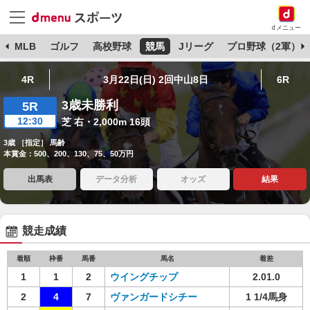
dメニュー
球
MLB
ゴルフ
高校野球
競馬
Jリーグ
プロ野球（2軍）
4R
3月22日(日) 2回中山8日
6R
3歳未勝利
5R
12:30
芝 右・2,000m 16頭
3歳 ［指定］ 馬齢
本賞金：500、200、130、75、50万円
出馬表
データ分析
オッズ
結果
競走成績
着順
枠番
馬番
馬名
着差
1
1
2
ウイングチップ
2.01.0
2
4
7
ヴァンガードシチー
1 1/4馬身