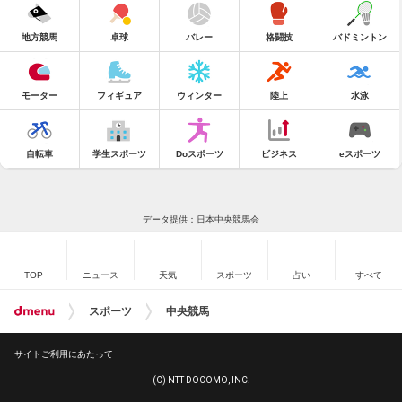
地方競馬
卓球
バレー
格闘技
バドミントン
モーター
フィギュア
ウィンター
陸上
水泳
自転車
学生スポーツ
Doスポーツ
ビジネス
eスポーツ
データ提供：日本中央競馬会
TOP
ニュース
天気
スポーツ
占い
すべて
スポーツ
中央競馬
サイトご利用にあたって
(C) NTT DOCOMO, INC.