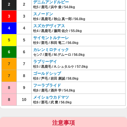
デニムアンドルビー
2
2
牝5 / 鹿毛 / 浜中 俊 / 54.0kg
スノードン
3
3
牡6 / 黒鹿毛 / 秋山 真一郎 / 56.0kg
スズカデヴィアス
4
4
牡4 / 黒鹿毛 / 藤岡 佑介 / 55.0kg
サイモントルナーレ
5
5
牡9 / 栗毛 / 和田 竜二 / 56.0kg
カレンミロティック
6
6
セン7 / 栗毛 / M.デムーロ / 56.0kg
ラブリーデイ
7
7
牡5 / 黒鹿毛 / A.シュタルケ / 57.0kg
ゴールドシップ
7
8
牡6 / 芦毛 / 岩田 康誠 / 58.0kg
フーラブライド
8
9
牝6 / 鹿毛 / 酒井 学 / 54.0kg
メイショウカドマツ
8
10
牡6 / 栗毛 / 武 豊 / 56.0kg
注意事項