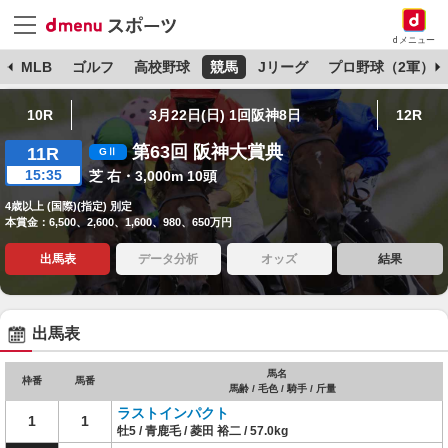
dメニュー
球
MLB
ゴルフ
高校野球
競馬
Jリーグ
プロ野球（2軍）
10R
3月22日(日) 1回阪神8日
12R
第63回 阪神大賞典
11R
15:35
芝 右・3,000m 10頭
4歳以上 (国際)(指定) 別定
本賞金：6,500、2,600、1,600、980、650万円
出馬表
データ分析
オッズ
結果
出馬表
馬名
枠番
馬番
馬齢 / 毛色 / 騎手 / 斤量
ラストインパクト
1
1
牡5 / 青鹿毛 / 菱田 裕二 / 57.0kg