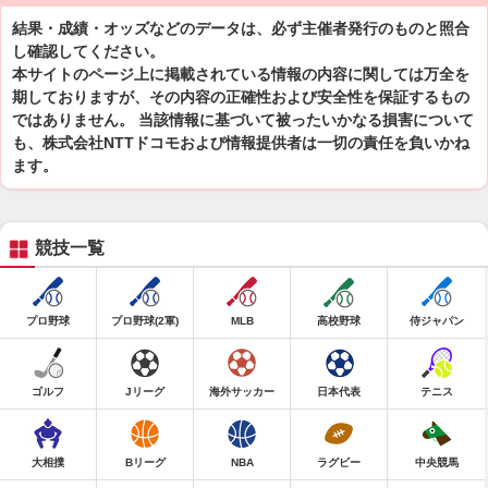
結果・成績・オッズなどのデータは、必ず主催者発行のものと照合
し確認してください。
本サイトのページ上に掲載されている情報の内容に関しては万全を
期しておりますが、その内容の正確性および安全性を保証するもの
ではありません。 当該情報に基づいて被ったいかなる損害について
も、株式会社NTTドコモおよび情報提供者は一切の責任を負いかね
ます。
競技一覧
プロ野球
プロ野球(2軍)
MLB
高校野球
侍ジャパン
ゴルフ
Jリーグ
海外サッカー
日本代表
テニス
大相撲
Bリーグ
NBA
ラグビー
中央競馬