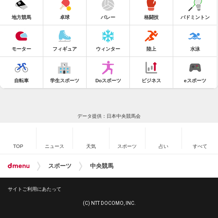
地方競馬
卓球
バレー
格闘技
バドミントン
モーター
フィギュア
ウィンター
陸上
水泳
自転車
学生スポーツ
Doスポーツ
ビジネス
eスポーツ
データ提供：日本中央競馬会
TOP
ニュース
天気
スポーツ
占い
すべて
スポーツ
中央競馬
サイトご利用にあたって
(C) NTT DOCOMO, INC.