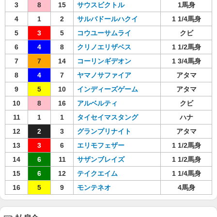
3
8
15
サウスビクトル
1馬身
4
1
2
サルバドールハクイ
1 1/4馬身
5
3
5
コウユーサムライ
クビ
6
4
8
クリノエリザベス
1 1/2馬身
7
7
14
コーリンギデオン
1 3/4馬身
8
4
7
ヤマノサファイア
アタマ
9
5
10
インディーズゲーム
アタマ
10
8
16
アルベルティ
クビ
11
1
1
タイセイマスタング
ハナ
12
2
3
グランプリナイト
アタマ
13
3
6
エリモフェザー
1 1/2馬身
14
6
11
サザンブレイズ
1 1/2馬身
15
6
12
テイクエイム
1 1/4馬身
16
5
9
モンテネオ
4馬身