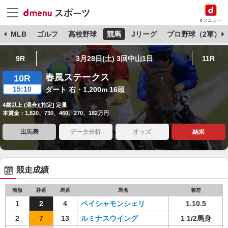
dメニュー
球
MLB
ゴルフ
高校野球
競馬
Jリーグ
プロ野球（2軍）
9R
3月28日(土) 3回中山1日
11R
春風ステークス
10R
15:10
ダート 右・1,200m 16頭
4歳以上 (混合)[指定] 定量
本賞金：1,820、730、460、270、182万円
出馬表
データ分析
オッズ
結果
競走成績
着順
枠番
馬番
馬名
着差
1
2
4
ペイシャモンシェリ
1.10.5
2
7
13
ルミナスウイング
1 1/2馬身