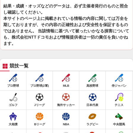
結果・成績・オッズなどのデータは、必ず主催者発行のものと照合
し確認してください。
本サイトのページ上に掲載されている情報の内容に関しては万全を
期しておりますが、その内容の正確性および安全性を保証するもの
ではありません。 当該情報に基づいて被ったいかなる損害について
も、株式会社NTTドコモおよび情報提供者は一切の責任を負いかね
ます。
競技一覧
プロ野球
プロ野球(2軍)
MLB
高校野球
侍ジャパン
ゴルフ
Jリーグ
海外サッカー
日本代表
テニス
大相撲
Bリーグ
NBA
ラグビー
中央競馬