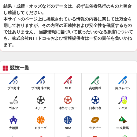
結果・成績・オッズなどのデータは、必ず主催者発行のものと照合
し確認してください。
本サイトのページ上に掲載されている情報の内容に関しては万全を
期しておりますが、その内容の正確性および安全性を保証するもの
ではありません。 当該情報に基づいて被ったいかなる損害について
も、株式会社NTTドコモおよび情報提供者は一切の責任を負いかね
ます。
競技一覧
プロ野球
プロ野球(2軍)
MLB
高校野球
侍ジャパン
ゴルフ
Jリーグ
海外サッカー
日本代表
テニス
大相撲
Bリーグ
NBA
ラグビー
中央競馬