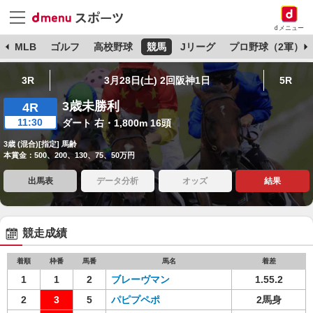
dメニュー
球
MLB
ゴルフ
高校野球
競馬
Jリーグ
プロ野球（2軍）
3R
3月28日(土) 2回阪神1日
5R
3歳未勝利
4R
11:30
ダート 右・1,800m 16頭
3歳 (混合)[指定] 馬齢
本賞金：500、200、130、75、50万円
出馬表
データ分析
オッズ
結果
競走成績
着順
枠番
馬番
馬名
着差
1
1
2
ブレーヴマン
1.55.2
2
3
5
パピプペポ
2馬身