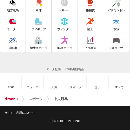
地方競馬
卓球
バレー
格闘技
バドミントン
モーター
フィギュア
ウィンター
陸上
水泳
自転車
学生スポーツ
Doスポーツ
ビジネス
eスポーツ
データ提供：日本中央競馬会
TOP
ニュース
天気
スポーツ
占い
すべて
スポーツ
中央競馬
サイトご利用にあたって
(C) NTT DOCOMO, INC.