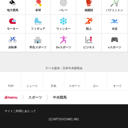
地方競馬
卓球
バレー
格闘技
バドミントン
モーター
フィギュア
ウィンター
陸上
水泳
自転車
学生スポーツ
Doスポーツ
ビジネス
eスポーツ
データ提供：日本中央競馬会
TOP
ニュース
天気
スポーツ
占い
すべて
スポーツ
中央競馬
サイトご利用にあたって
(C) NTT DOCOMO, INC.