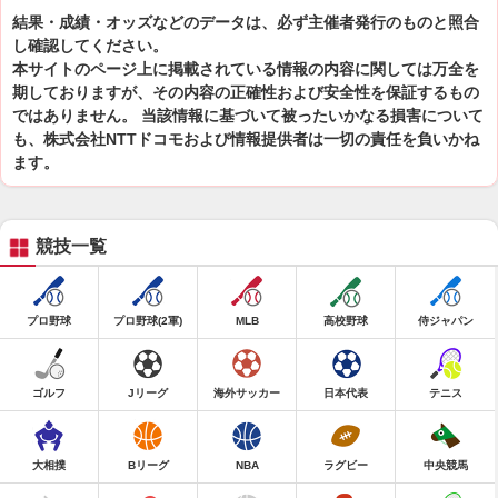
結果・成績・オッズなどのデータは、必ず主催者発行のものと照合
し確認してください。
本サイトのページ上に掲載されている情報の内容に関しては万全を
期しておりますが、その内容の正確性および安全性を保証するもの
ではありません。 当該情報に基づいて被ったいかなる損害について
も、株式会社NTTドコモおよび情報提供者は一切の責任を負いかね
ます。
競技一覧
プロ野球
プロ野球(2軍)
MLB
高校野球
侍ジャパン
ゴルフ
Jリーグ
海外サッカー
日本代表
テニス
大相撲
Bリーグ
NBA
ラグビー
中央競馬