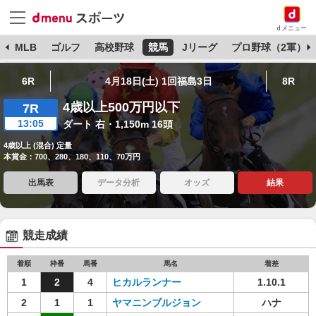
dメニュー
球
MLB
ゴルフ
高校野球
競馬
Jリーグ
プロ野球（2軍）
6R
4月18日(土) 1回福島3日
8R
4歳以上500万円以下
7R
13:05
ダート 右・1,150m 16頭
4歳以上 (混合) 定量
本賞金：700、280、180、110、70万円
出馬表
データ分析
オッズ
結果
競走成績
着順
枠番
馬番
馬名
着差
1
2
4
ヒカルランナー
1.10.1
2
1
1
ヤマニンブルジョン
ハナ