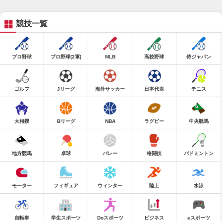
競技一覧
プロ野球
プロ野球(2軍)
MLB
高校野球
侍ジャパン
ゴルフ
Jリーグ
海外サッカー
日本代表
テニス
大相撲
Bリーグ
NBA
ラグビー
中央競馬
地方競馬
卓球
バレー
格闘技
バドミントン
モーター
フィギュア
ウィンター
陸上
水泳
自転車
学生スポーツ
Doスポーツ
ビジネス
eスポーツ