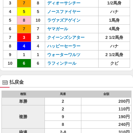
3
7
8
ディオーサシチー
1/2馬身
4
5
5
ノースファイヤー
ハナ
5
8
10
ラヴァズアゲイン
1馬身
6
7
7
ヤマガール
4馬身
7
3
3
クイーンズシアター
2 1/2馬身
8
4
4
ハッピーセーラー
ハナ
9
1
1
ウォーターワルツ
2 1/2馬身
10
6
6
ラフィンテール
クビ
払戻金
種類
馬番
金額
単勝
2
200円
2
110円
複勝
9
190円
8
240円
枠連
2-8
310円