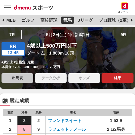
dメニュー
球
MLB
ゴルフ
高校野球
競馬
Jリーグ
プロ野球（2軍）
7R
5月2日(土) 1回新潟1日
9R
4歳以上500万円以下
8R
13:45
ダート 左・1,800m 10頭
4歳以上 牝[指定] 定量
本賞金：700、280、180、110、70万円
出馬表
データ分析
オッズ
結果
競走成績
着順
枠番
馬番
馬名
着差
1
2
2
フレンドスイート
1.53.9
2
8
9
ラフェットデメール
2 1/2馬身