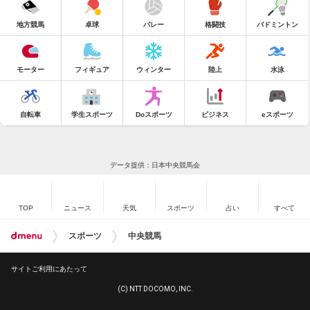
地方競馬
卓球
バレー
格闘技
バドミントン
モーター
フィギュア
ウィンター
陸上
水泳
自転車
学生スポーツ
Doスポーツ
ビジネス
eスポーツ
データ提供：日本中央競馬会
TOP
ニュース
天気
スポーツ
占い
すべて
スポーツ
中央競馬
サイトご利用にあたって
(C) NTT DOCOMO, INC.