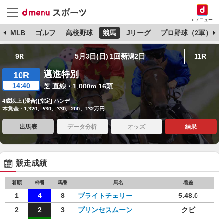
dメニュー
球
MLB
ゴルフ
高校野球
競馬
Jリーグ
プロ野球（2軍）
9R
5月3日(日) 1回新潟2日
11R
邁進特別
10R
14:40
芝 直線・1,000m 16頭
4歳以上 (混合)[指定] ハンデ
本賞金：1,320、530、330、200、132万円
出馬表
データ分析
オッズ
結果
競走成績
着順
枠番
馬番
馬名
着差
1
4
8
ブライトチェリー
5.48.0
2
2
3
プリンセスムーン
クビ