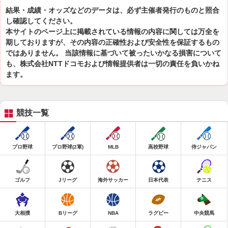
結果・成績・オッズなどのデータは、必ず主催者発行のものと照合
し確認してください。
本サイトのページ上に掲載されている情報の内容に関しては万全を
期しておりますが、その内容の正確性および安全性を保証するもの
ではありません。 当該情報に基づいて被ったいかなる損害について
も、株式会社NTTドコモおよび情報提供者は一切の責任を負いかね
ます。
競技一覧
プロ野球
プロ野球(2軍)
MLB
高校野球
侍ジャパン
ゴルフ
Jリーグ
海外サッカー
日本代表
テニス
大相撲
Bリーグ
NBA
ラグビー
中央競馬