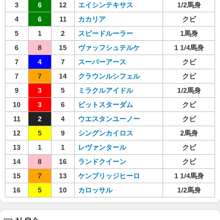
3
6
12
エイシンテキサス
1/2馬身
4
6
11
カカリア
クビ
5
1
2
スピードルーラー
1馬身
6
8
15
ヴァッフシュテルケ
1 1/4馬身
7
4
7
スーパーアース
クビ
7
7
14
クラウンルシフェル
クビ
9
3
5
ミラクルアイドル
1/2馬身
10
3
6
ビットスターダム
クビ
11
2
4
ウエスタンユーノー
クビ
12
5
9
シングンカイロス
2馬身
13
1
1
レヴァンタール
クビ
14
8
16
ランドクイーン
クビ
15
7
13
ケンブリッジヒーロ
1 1/4馬身
16
5
10
カロッサル
1/2馬身