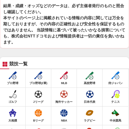
結果・成績・オッズなどのデータは、必ず主催者発行のものと照合
し確認してください。
本サイトのページ上に掲載されている情報の内容に関しては万全を
期しておりますが、その内容の正確性および安全性を保証するもの
ではありません。 当該情報に基づいて被ったいかなる損害について
も、株式会社NTTドコモおよび情報提供者は一切の責任を負いかね
ます。
競技一覧
プロ野球
プロ野球(2軍)
MLB
高校野球
侍ジャパン
ゴルフ
Jリーグ
海外サッカー
日本代表
テニス
大相撲
Bリーグ
NBA
ラグビー
中央競馬