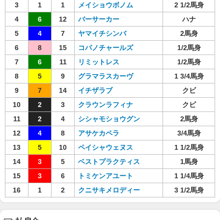
3
1
1
メイショウボノム
2 1/2馬身
4
6
12
バーサーカー
ハナ
5
4
7
ヤマイチシンバ
2馬身
6
8
15
コパノチャールズ
1/2馬身
7
6
11
リミットレス
1/2馬身
8
5
9
グラマラスカーヴ
1 3/4馬身
9
7
14
イチザラブ
クビ
10
2
3
クラウンラフィナ
クビ
11
2
4
シシャモショウグン
2馬身
12
4
8
アサケカペラ
3/4馬身
13
5
10
ペイシャウェヌス
1 1/2馬身
14
3
5
ベストプラクティス
1馬身
15
3
6
トミケンアユート
1 1/4馬身
16
1
2
クニサキメロディー
3 1/2馬身