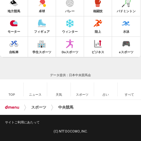
地方競馬
卓球
バレー
格闘技
バドミントン
モーター
フィギュア
ウィンター
陸上
水泳
自転車
学生スポーツ
Doスポーツ
ビジネス
eスポーツ
データ提供：日本中央競馬会
TOP
ニュース
天気
スポーツ
占い
すべて
スポーツ
中央競馬
サイトご利用にあたって
(C) NTT DOCOMO, INC.