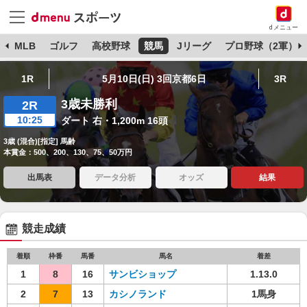
dメニュー
球
MLB
ゴルフ
高校野球
競馬
Jリーグ
プロ野球（2軍）
1R
5月10日(日) 3回京都6日
3R
3歳未勝利
2R
10:25
ダート 右・1,200m 16頭
3歳 (混合)[指定] 馬齢
本賞金：500、200、130、75、50万円
出馬表
データ分析
オッズ
結果
競走成績
着順
枠番
馬番
馬名
着差
1
8
16
サンビショップ
1.13.0
2
7
13
カシノランド
1馬身