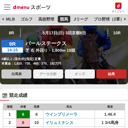
dメニュー
球
MLB
ゴルフ
高校野球
競馬
Jリーグ
プロ野球（2軍）
8R
5月17日(日) 3回京都8日
10R
パールステークス
9R
14:15
芝 右 外回り・1,800m 10頭
4歳以上 (混合)牝[指定] 定量
本賞金：1,820、730、460、270、182万円
出馬表
データ分析
オッズ
結果
競走成績
着順
枠番
馬番
馬名
着差
1
6
6
ウインプリメーラ
1.46.4
2
8
10
イリュミナンス
1 3/4馬身