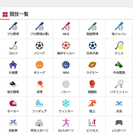
競技一覧
プロ野球
プロ野球(2軍)
MLB
高校野球
侍ジャパン
ゴルフ
Jリーグ
海外サッカー
日本代表
テニス
大相撲
Bリーグ
NBA
ラグビー
中央競馬
地方競馬
卓球
バレー
格闘技
バドミントン
モーター
フィギュア
ウィンター
陸上
水泳
自転車
学生スポーツ
Doスポーツ
ビジネス
eスポーツ