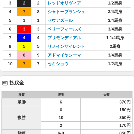
3
2
2
レッドオリヴィア
1/2馬身
4
7
8
シャトーブランシュ
3/4馬身
5
1
1
セウアズール
3/4馬身
6
3
3
ベリーフィールズ
3/4馬身
7
4
4
プリモンディアル
1 1/4馬身
8
5
5
リメインサイレント
2馬身
9
8
9
アドマイヤシーマ
3/4馬身
10
7
7
セキショウ
1/2馬身
払戻金
種類
馬番
金額
単勝
6
370円
6
150円
複勝
10
350円
2
170円
枠連
6-8
850円