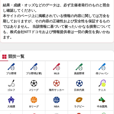
結果・成績・オッズなどのデータは、必ず主催者発行のものと照合
し確認してください。
本サイトのページ上に掲載されている情報の内容に関しては万全を
期しておりますが、その内容の正確性および安全性を保証するもの
ではありません。 当該情報に基づいて被ったいかなる損害について
も、株式会社NTTドコモおよび情報提供者は一切の責任を負いかね
ます。
競技一覧
プロ野球
プロ野球(2軍)
MLB
高校野球
侍ジャパン
ゴルフ
Jリーグ
海外サッカー
日本代表
テニス
大相撲
Bリーグ
NBA
ラグビー
中央競馬