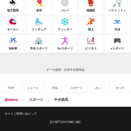
地方競馬
卓球
バレー
格闘技
バドミントン
モーター
フィギュア
ウィンター
陸上
水泳
自転車
学生スポーツ
Doスポーツ
ビジネス
eスポーツ
データ提供：日本中央競馬会
TOP
ニュース
天気
スポーツ
占い
すべて
スポーツ
中央競馬
サイトご利用にあたって
(C) NTT DOCOMO, INC.