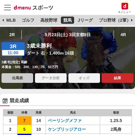
dメニュー
球
MLB
ゴルフ
高校野球
競馬
Jリーグ
プロ野球（2軍）
2R
5月23日(土) 3回京都9日
4R
3歳未勝利
3R
11:00
ダート 右・1,400m 16頭
3歳 牝[指定] 馬齢
本賞金：500、200、130、75、50万円
出馬表
データ分析
オッズ
結果
競走成績
着順
枠番
馬番
馬名
着差
1
7
14
ベーリングメファ
1.25.5
2
5
10
ケンブリッジアロー
2馬身