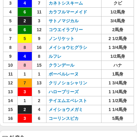
3
4
7
カネトシスキーム
クビ
4
6
11
カラフルマーメイド
1/2馬身
5
2
3
サトノマジカル
3/4馬身
6
6
12
コウエイラブリー
2馬身
7
5
9
ノンリケット
2 1/2馬身
8
8
16
メイショウヒグラシ
1 3/4馬身
9
4
8
ルフレ
1/2馬身
10
8
15
クランデール
ハナ
11
1
1
ボーベルレーヌ
1馬身
12
7
13
クリノショシャリン
1 3/4馬身
13
3
5
ハローブリーズ
1 1/4馬身
14
1
2
テイエムエベレスト
1 1/2馬身
15
2
4
メイショウメガミ
1 1/4馬身
16
3
6
コーリンスピカ
5馬身