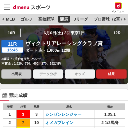
dメニュー
球
MLB
ゴルフ
高校野球
競馬
Jリーグ
プロ野球（2軍）
10R
6月6日(土) 3回東京1日
12R
ヴィクトリアレーシングクラブ賞
11R
15:45
ダート 左・1,600m 12頭
3歳以上 (混合)[指定] ハンデ
本賞金：1,820、730、460、270、182万円
出馬表
データ分析
オッズ
結果
競走成績
着順
枠番
馬番
馬名
着差
1
3
3
シンゼンレンジャー
1.35.1
2
7
10
オメガブレイン
2 1/2馬身