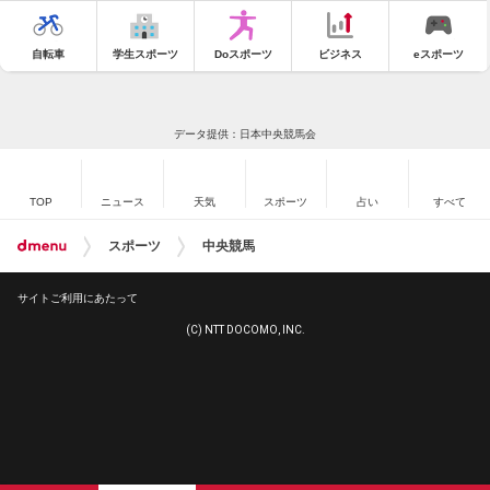
自転車
学生スポーツ
Doスポーツ
ビジネス
eスポーツ
データ提供：日本中央競馬会
TOP
ニュース
天気
スポーツ
占い
すべて
スポーツ
中央競馬
サイトご利用にあたって
(C) NTT DOCOMO, INC.