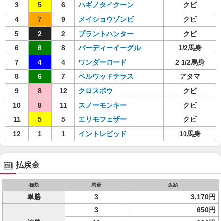
3
5
6
ハギノタイクーン
クビ
4
7
9
メイショウゾンビ
クビ
5
2
2
プラントハンター
クビ
6
6
8
バーディーイーグル
1/2馬身
7
4
4
ワンダーロード
2 1/2馬身
8
6
7
ベルウッドテラス
アタマ
9
8
12
クロスボウ
クビ
10
8
11
スノーモンキー
クビ
11
5
5
エリモフェザー
クビ
12
1
1
イントレピッド
10馬身
払戻金
種類
馬番
金額
単勝
3
3,170円
3
650円