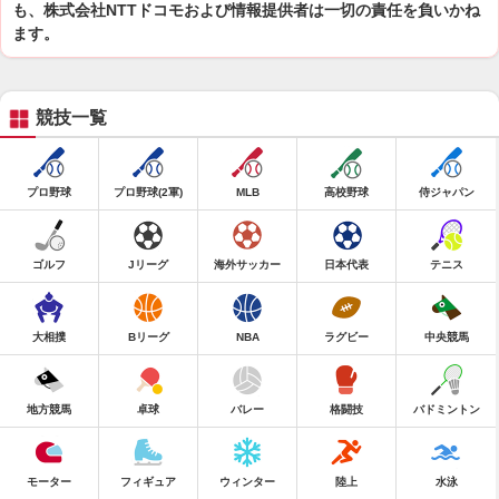
も、株式会社NTTドコモおよび情報提供者は一切の責任を負いかね
ます。
競技一覧
プロ野球
プロ野球(2軍)
MLB
高校野球
侍ジャパン
ゴルフ
Jリーグ
海外サッカー
日本代表
テニス
大相撲
Bリーグ
NBA
ラグビー
中央競馬
地方競馬
卓球
バレー
格闘技
バドミントン
モーター
フィギュア
ウィンター
陸上
水泳