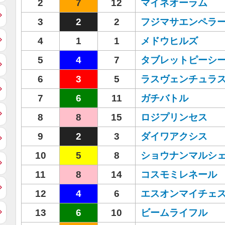
2
7
12
マイネオーラム
3
2
2
フジマサエンペラ
4
1
1
メドウヒルズ
5
4
7
タブレットピーシ
6
3
5
ラスヴェンチュラ
7
6
11
ガチバトル
8
8
15
ロジプリンセス
9
2
3
ダイワアクシス
10
5
8
ショウナンマルシ
11
8
14
コスモミレネール
12
4
6
エスオンマイチェ
13
6
10
ビームライフル