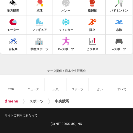
地方競馬
卓球
バレー
格闘技
バドミントン
モーター
フィギュア
ウィンター
陸上
水泳
自転車
学生スポーツ
Doスポーツ
ビジネス
eスポーツ
データ提供：日本中央競馬会
TOP
ニュース
天気
スポーツ
占い
すべて
スポーツ
中央競馬
サイトご利用にあたって
(C) NTT DOCOMO, INC.