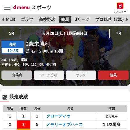
dメニュー
球
MLB
ゴルフ
高校野球
競馬
Jリーグ
プロ野球（2軍）
5R
6月28日(日) 1回函館4日
7R
3歳未勝利
6R
12:35
芝 右・2,000m 16頭
3歳 ［指定］ 馬齢
本賞金：460、180、120、69、46万円
出馬表
データ分析
オッズ
結果
競走成績
着順
枠番
馬番
馬名
着差
1
1
1
クローディオ
2.04.4
2
3
5
メモリーオブハース
1 1/2馬身