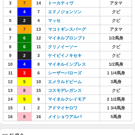
3
7
14
トーカティヴ
アタマ
4
4
7
エドノジョンソン
クビ
5
2
4
マッセ
クビ
6
7
13
マコトギンスバーグ
アタマ
7
6
12
マイネルプロンプト
1/2馬身
8
6
11
クリノイーソー
クビ
9
2
3
ケイビイノキセキ
クビ
10
4
8
マイネルインプレス
1/2馬身
11
3
6
シーザーバローズ
1 1/4馬身
12
5
10
エメラルドビーム
3馬身
13
8
15
コスモデレガンス
クビ
14
5
9
マイネルクレイモア
2 1/2馬身
15
1
2
アドマイヤロワ
1 3/4馬身
16
8
16
メイショウアルパ
5馬身