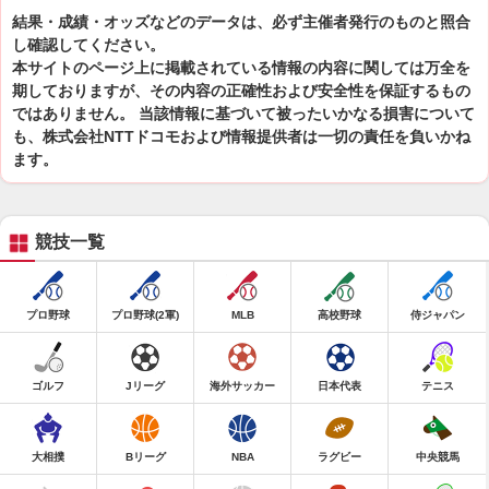
結果・成績・オッズなどのデータは、必ず主催者発行のものと照合
し確認してください。
本サイトのページ上に掲載されている情報の内容に関しては万全を
期しておりますが、その内容の正確性および安全性を保証するもの
ではありません。 当該情報に基づいて被ったいかなる損害について
も、株式会社NTTドコモおよび情報提供者は一切の責任を負いかね
ます。
競技一覧
プロ野球
プロ野球(2軍)
MLB
高校野球
侍ジャパン
ゴルフ
Jリーグ
海外サッカー
日本代表
テニス
大相撲
Bリーグ
NBA
ラグビー
中央競馬