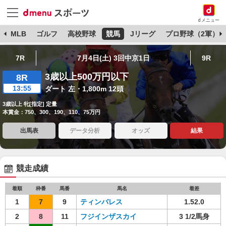
dメニュー
球
MLB
ゴルフ
高校野球
競馬
Jリーグ
プロ野球（2軍）
7R
7月4日(土) 3回中京1日
9R
3歳以上500万円以下
8R
13:55
ダート 左・1,800m 12頭
3歳以上 牝[指定] 定量
本賞金：750、300、190、110、75万円
出馬表
データ分析
オッズ
結果
競走成績
着順
枠番
馬番
馬名
着差
1
7
9
ティンバレス
1.52.0
2
8
11
フジインザスカイ
3 1/2馬身