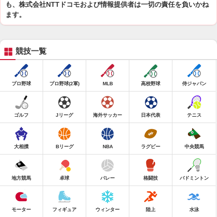
も、株式会社NTTドコモおよび情報提供者は一切の責任を負いかね
ます。
競技一覧
プロ野球
プロ野球(2軍)
MLB
高校野球
侍ジャパン
ゴルフ
Jリーグ
海外サッカー
日本代表
テニス
大相撲
Bリーグ
NBA
ラグビー
中央競馬
地方競馬
卓球
バレー
格闘技
バドミントン
モーター
フィギュア
ウィンター
陸上
水泳