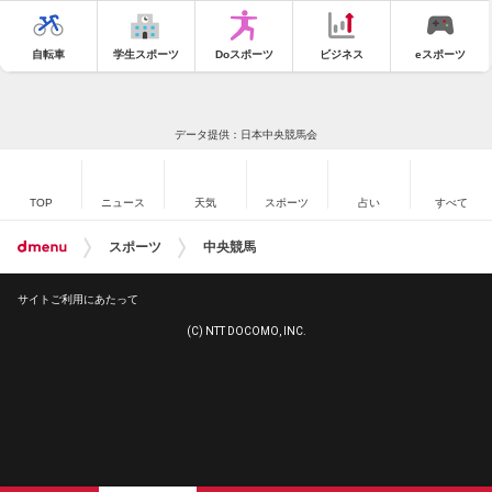
自転車
学生スポーツ
Doスポーツ
ビジネス
eスポーツ
データ提供：日本中央競馬会
TOP
ニュース
天気
スポーツ
占い
すべて
スポーツ
中央競馬
サイトご利用にあたって
(C) NTT DOCOMO, INC.