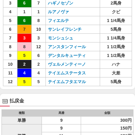
3
6
7
ハギノセゾン
2馬身
4
1
1
ルアノヴァ
クビ
5
6
8
フィエルテ
1 1/4馬身
6
7
10
サンレイフレンチ
5馬身
7
3
3
モンシュシュ
1 1/4馬身
8
8
12
アンスタンフィール
1 1/2馬身
9
5
6
デンタルキューティ
1 1/2馬身
10
2
2
ヴェルメンティーノ
ハナ
11
4
4
テイエムステータス
大差
12
5
5
テイエムフタエマル
5馬身
払戻金
種類
馬番
金額
単勝
9
300円
9
150円