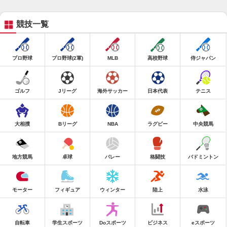
競技一覧
プロ野球
プロ野球(2軍)
MLB
高校野球
侍ジャパン
ゴルフ
Jリーグ
海外サッカー
日本代表
テニス
大相撲
Bリーグ
NBA
ラグビー
中央競馬
地方競馬
卓球
バレー
格闘技
バドミントン
モーター
フィギュア
ウィンター
陸上
水泳
自転車
学生スポーツ
Doスポーツ
ビジネス
eスポーツ