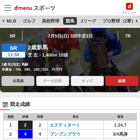
dメニュー
球
MLB
ゴルフ
高校野球
競馬
Jリーグ
プロ野球（2軍）
5R
7月5日(日) 3回中京2日
7R
2歳新馬
6R
12:50
芝 左・1,400m 10頭
2歳 牝[指定] 馬齢
本賞金：700、280、180、110、70万円
出馬表
データ分析
オッズ
結果
競走成績
着順
枠番
馬番
馬名
着差
1
2
2
エスティタート
1.24.7
2
4
4
ブンブンブラウ
3/4馬身