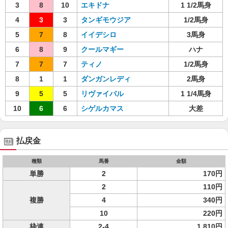
3
8
10
エキドナ
1 1/2馬身
4
3
3
タンギモウジア
1/2馬身
5
7
8
イイデシロ
3馬身
6
8
9
クールマギー
ハナ
7
7
7
ティノ
1/2馬身
8
1
1
ダンガンレディ
2馬身
9
5
5
リヴァイバル
1 1/4馬身
10
6
6
シゲルカマス
大差
払戻金
種類
馬番
金額
単勝
2
170円
2
110円
複勝
4
340円
10
220円
枠連
2-4
1,810円