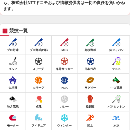
も、株式会社NTTドコモおよび情報提供者は一切の責任を負いかね
ます。
競技一覧
プロ野球
プロ野球(2軍)
MLB
高校野球
侍ジャパン
ゴルフ
Jリーグ
海外サッカー
日本代表
テニス
大相撲
Bリーグ
NBA
ラグビー
中央競馬
地方競馬
卓球
バレー
格闘技
バドミントン
モーター
フィギュア
ウィンター
陸上
水泳