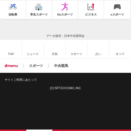
自転車
学生スポーツ
Doスポーツ
ビジネス
eスポーツ
データ提供：日本中央競馬会
TOP
ニュース
天気
スポーツ
占い
すべて
スポーツ
中央競馬
サイトご利用にあたって
(C) NTT DOCOMO, INC.