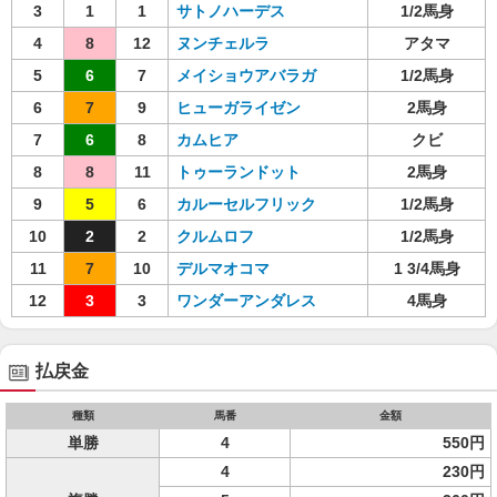
3
1
1
サトノハーデス
1/2馬身
4
8
12
ヌンチェルラ
アタマ
5
6
7
メイショウアバラガ
1/2馬身
6
7
9
ヒューガライゼン
2馬身
7
6
8
カムヒア
クビ
8
8
11
トゥーランドット
2馬身
9
5
6
カルーセルフリック
1/2馬身
10
2
2
クルムロフ
1/2馬身
11
7
10
デルマオコマ
1 3/4馬身
12
3
3
ワンダーアンダレス
4馬身
払戻金
種類
馬番
金額
単勝
4
550円
4
230円