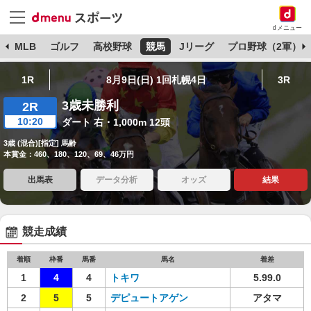
dメニュー
球
MLB
ゴルフ
高校野球
競馬
Jリーグ
プロ野球（2軍）
1R
8月9日(日) 1回札幌4日
3R
3歳未勝利
2R
10:20
ダート 右・1,000m 12頭
3歳 (混合)[指定] 馬齢
本賞金：460、180、120、69、46万円
出馬表
データ分析
オッズ
結果
競走成績
着順
枠番
馬番
馬名
着差
1
4
4
トキワ
5.99.0
2
5
5
デピュートアゲン
アタマ