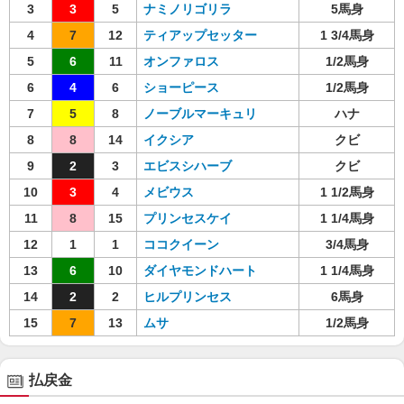
3
3
5
ナミノリゴリラ
5馬身
4
7
12
ティアップセッター
1 3/4馬身
5
6
11
オンファロス
1/2馬身
6
4
6
ショーピース
1/2馬身
7
5
8
ノーブルマーキュリ
ハナ
8
8
14
イクシア
クビ
9
2
3
エビスシハーブ
クビ
10
3
4
メビウス
1 1/2馬身
11
8
15
プリンセスケイ
1 1/4馬身
12
1
1
ココクイーン
3/4馬身
13
6
10
ダイヤモンドハート
1 1/4馬身
14
2
2
ヒルプリンセス
6馬身
15
7
13
ムサ
1/2馬身
払戻金