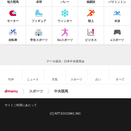
地方競馬
卓球
バレー
格闘技
バドミントン
モーター
フィギュア
ウィンター
陸上
水泳
自転車
学生スポーツ
Doスポーツ
ビジネス
eスポーツ
データ提供：日本中央競馬会
TOP
ニュース
天気
スポーツ
占い
すべて
スポーツ
中央競馬
サイトご利用にあたって
(C) NTT DOCOMO, INC.