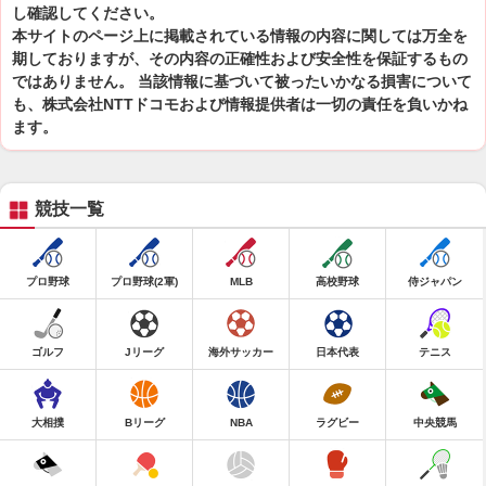
し確認してください。
本サイトのページ上に掲載されている情報の内容に関しては万全を
期しておりますが、その内容の正確性および安全性を保証するもの
ではありません。 当該情報に基づいて被ったいかなる損害について
も、株式会社NTTドコモおよび情報提供者は一切の責任を負いかね
ます。
競技一覧
プロ野球
プロ野球(2軍)
MLB
高校野球
侍ジャパン
ゴルフ
Jリーグ
海外サッカー
日本代表
テニス
大相撲
Bリーグ
NBA
ラグビー
中央競馬