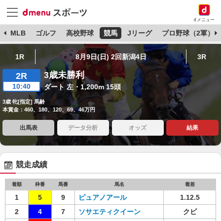
dメニュー
球
MLB
ゴルフ
高校野球
競馬
Jリーグ
プロ野球（2軍）
1R
8月9日(日) 2回新潟4日
3R
3歳未勝利
2R
10:40
ダート 左・1,200m 15頭
3歳 牝[指定] 馬齢
本賞金：460、180、120、69、46万円
出馬表
データ分析
オッズ
結果
競走成績
着順
枠番
馬番
馬名
着差
1
5
9
ピュアノアール
1.12.5
2
4
7
ソサエティクイーン
クビ